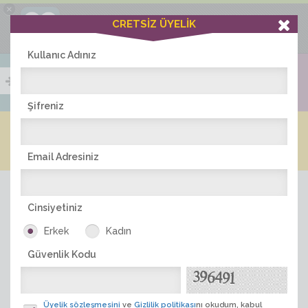
×
Ciddiask Uygulaması
CRETSİZ ÜYELİK
İNDİR
+1 Hafta Gold Üyelik Kazan
Bedava - com.ciddi.ask
Kullanıc Adınız
Şifreniz
Blog
Arkadaş İlanları
Online Bayanlar(576)
Online Erkekler(378)
Email Adresiniz
Cinsiyetiniz
Erkek
Kadın
Güvenlik Kodu
ÜYE ARA
Üyelik sözleşmesini
ve
Gizlilik politikası
nı okudum, kabul