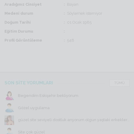
Aradığınız Cinsiyet
Bayan
Medeni durum
Söylemek istemiyor
Doğum Tarihi
01 Ocak 1985
Eğitim Durumu
Profil Görüntüleme
548
SON SİTE YORUMLARI
TÜMÜ
Begendim Eskişehir bekliyorum
Gözel uygulama
güzel site seviyeli dostluk arıyorum olgun yaştaki erkekler...
Site çok güzel