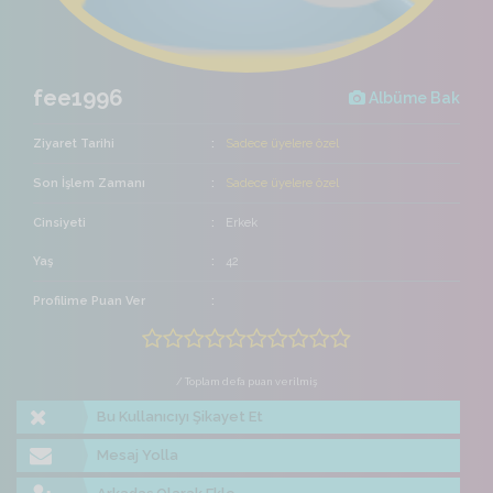
fee1996
Albüme Bak
Ziyaret Tarihi
Sadece üyelere özel
Son İşlem Zamanı
Sadece üyelere özel
Cinsiyeti
Erkek
Yaş
42
Profilime Puan Ver
/ Toplam defa puan verilmiş
Bu Kullanıcıyı Şikayet Et
Mesaj Yolla