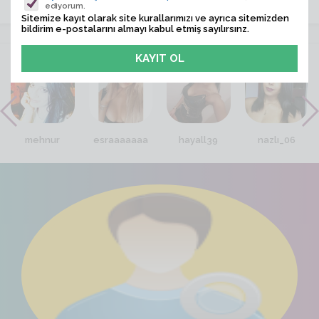
ediyorum.
Sitemize kayıt olarak site kurallarımızı ve ayrıca sitemizden
bildirim e-postalarını almayı kabul etmiş sayılırsınz.
VİTRİN
mehnur
esraaaaaaa
hayall39
nazlı_06