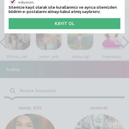
ediyorum.
Sitemize kayıt olarak site kurallarımızı ve ayrıca sitemizden
bildirim e-postalarını almayı kabul etmiş sayılırsınz.
VİTRİN
Binnaz_tek
yaren_ank
esma_ilgi
Semraa34
Arama
Arama Sonuçları
damla_XXX
sevinc45