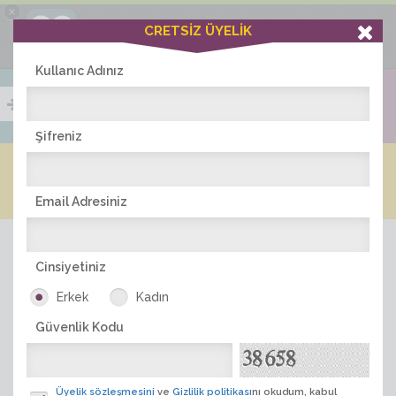
×
Ciddiask Uygulaması
CRETSİZ ÜYELİK
İNDİR
+1 Hafta Gold Üyelik Kazan
Bedava - com.ciddi.ask
Kullanıc Adınız
Şifreniz
Blog
Arkadaş İlanları
Online Bayanlar(274)
Online Erkekler(355)
Email Adresiniz
Cinsiyetiniz
Erkek
Kadın
Güvenlik Kodu
ÜYE ARA
Üyelik sözleşmesini
ve
Gizlilik politikası
nı okudum, kabul