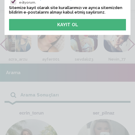
ediyorum.
Sitemize kayıt olarak site kurallarımızı ve ayrıca sitemizden
bildirim e-postalarını almayı kabul etmiş sayılırsınz.
VİTRİN
azra_arzu
ayfer001
sevdalı23
Nevin_77
Arama
Arama Sonuçları
ecrin_torun
ser_pilnaz