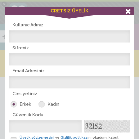
×
Ciddiask Uygulaması
CRETSİZ ÜYELİK
İNDİR
+1 Hafta Gold Üyelik Kazan
Bedava - com.ciddi.ask
Kullanıc Adınız
Şifreniz
Blog
Arkadaş İlanları
Online Bayanlar(227)
Online Erkekler(369)
Email Adresiniz
Cinsiyetiniz
Erkek
Kadın
Güvenlik Kodu
ÜYE ARA
Üyelik sözleşmesini
ve
Gizlilik politikası
nı okudum, kabul