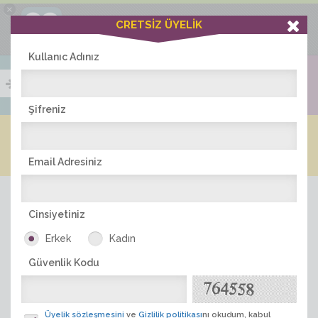
×
Ciddiask Uygulaması
CRETSİZ ÜYELİK
İNDİR
+1 Hafta Gold Üyelik Kazan
Bedava - com.ciddi.ask
Kullanıc Adınız
Şifreniz
Blog
Arkadaş İlanları
Online Bayanlar(240)
Online Erkekler(380)
Email Adresiniz
Cinsiyetiniz
Erkek
Kadın
Güvenlik Kodu
ÜYE ARA
Üyelik sözleşmesini
ve
Gizlilik politikası
nı okudum, kabul