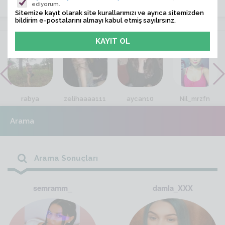
ediyorum.
Sitemize kayıt olarak site kurallarımızı ve ayrıca sitemizden
bildirim e-postalarını almayı kabul etmiş sayılırsınz.
VİTRİN
rabya
zelihaaaa111
aycan10
Nil_mrzfn
Arama
Arama Sonuçları
semramm_
damla_XXX