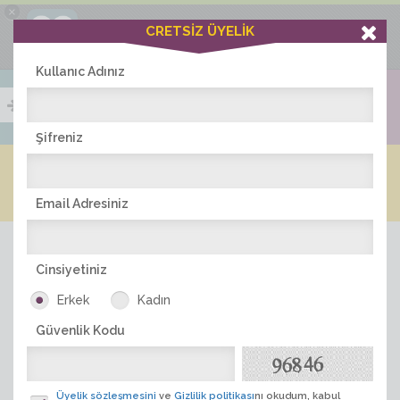
×
Ciddiask Uygulaması
CRETSİZ ÜYELİK
İNDİR
+1 Hafta Gold Üyelik Kazan
Bedava - com.ciddi.ask
Kullanıc Adınız
Şifreniz
Blog
Arkadaş İlanları
Online Bayanlar(191)
Online Erkekler(374)
Email Adresiniz
Cinsiyetiniz
Erkek
Kadın
Güvenlik Kodu
ÜYE ARA
Üyelik sözleşmesini
ve
Gizlilik politikası
nı okudum, kabul