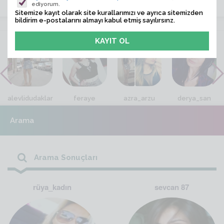
ediyorum.
Sitemize kayıt olarak site kurallarımızı ve ayrıca sitemizden
bildirim e-postalarını almayı kabul etmiş sayılırsınz.
VİTRİN
alevlidudaklar
feraye
azra_arzu
derya_san
Arama
Arama Sonuçları
rüya_kadın
sevcan 87