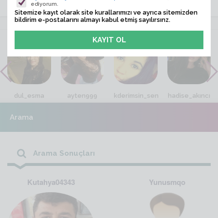
ediyorum.
Sitemize kayıt olarak site kurallarımızı ve ayrıca sitemizden
bildirim e-postalarını almayı kabul etmiş sayılırsınz.
VİTRİN
dul_esma
ayten999
kderimsin_sen
hadise_akıncı
Arama
Arama Sonuçları
Kutahya04343
Yunusmqo