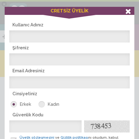
×
Ciddiask Uygulaması
CRETSİZ ÜYELİK
İNDİR
+1 Hafta Gold Üyelik Kazan
Bedava - com.ciddi.ask
Kullanıc Adınız
Şifreniz
Blog
Arkadaş İlanları
Online Bayanlar(307)
Online Erkekler(364)
Email Adresiniz
Cinsiyetiniz
Erkek
Kadın
Güvenlik Kodu
ÜYE ARA
Üyelik sözleşmesini
ve
Gizlilik politikası
nı okudum, kabul