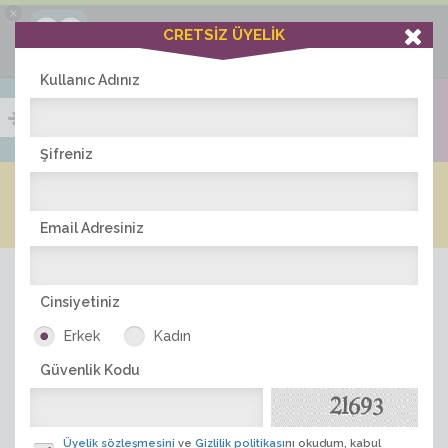
×
Ciddiask Uygulaması
CRETSİZ ÜYELİK
İNDİR
+1 Hafta Gold Üyelik Kazan
Bedava - com.ciddi.ask
Kullanıc Adınız
Şifreniz
Blog
Arkadaş İlanları
Online Bayanlar(195)
Online Erkekler(375)
Email Adresiniz
Cinsiyetiniz
Erkek
Kadın
Güvenlik Kodu
ÜYE ARA
Üyelik sözleşmesini
ve
Gizlilik politikası
nı okudum, kabul