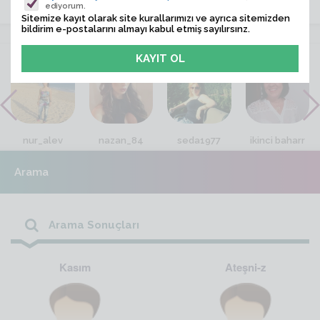
ediyorum.
Sitemize kayıt olarak site kurallarımızı ve ayrıca sitemizden
bildirim e-postalarını almayı kabul etmiş sayılırsınz.
VİTRİN
nur_alev
nazan_84
seda1977
ikinci baharr
Arama
Arama Sonuçları
Kasım
Ateşni-z