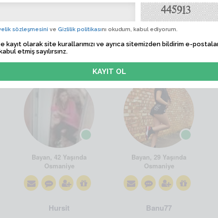
elik sözleşmesini
ve
Gizlilik politikası
nı okudum, kabul ediyorum.
e kayıt olarak site kurallarımızı ve ayrıca sitemizden bildirim e-postalar
kabul etmiş sayılırsınz.
Zeynep_80
emel ben
Bayan, 42 Yaşında
Bayan, 29 Yaşında
Osmaniye
Osmaniye
Hursit
Banu77