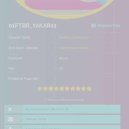
01FTBR_YAKAR01
Albüme Bak
Ziyaret Tarihi
Sadece üyelere özel
Son İşlem Zamanı
Sadece üyelere özel
Cinsiyeti
Bayan
Yaş
29
Profilime Puan Ver
/ Toplam 1 defa puan verilmiş
Bu Kullanıcıyı Şikayet Et
Mesaj Yolla