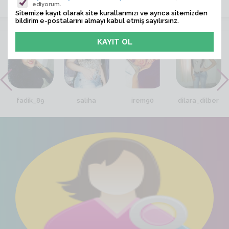
ediyorum.
Sitemize kayıt olarak site kurallarımızı ve ayrıca sitemizden
bildirim e-postalarını almayı kabul etmiş sayılırsınz.
VİTRİN
fadik_89
saliha
irem90
dilara_dilber