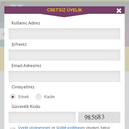
×
Ciddiask Uygulaması
CRETSİZ ÜYELİK
İNDİR
+1 Hafta Gold Üyelik Kazan
Bedava - com.ciddi.ask
Kullanıc Adınız
Şifreniz
Blog
Arkadaş İlanları
Online Bayanlar(282)
Online Erkekler(363)
Email Adresiniz
Cinsiyetiniz
Erkek
Kadın
Güvenlik Kodu
ÜYE ARA
Üyelik sözleşmesini
ve
Gizlilik politikası
nı okudum, kabul