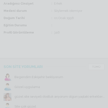
Aradığınız Cinsiyet
Erkek
Medeni durum
Söylemek istemiyor
Doğum Tarihi
01 Ocak 1998
Eğitim Durumu
Profil Görüntüleme
346
SON SİTE YORUMLARI
TÜMÜ
Begendim Eskişehir bekliyorum
Gözel uygulama
güzel site seviyeli dostluk arıyorum olgun yaştaki erkekler...
Site çok güzel