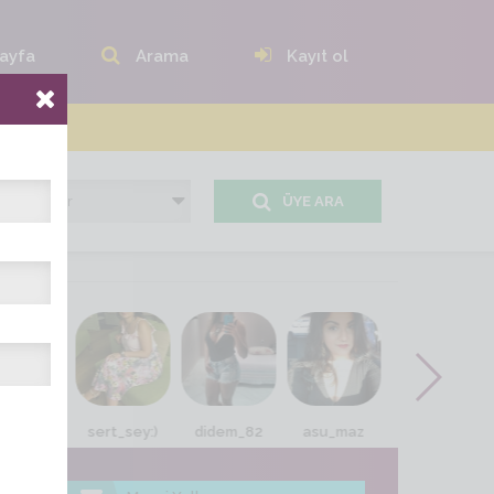
ayfa
Arama
Kayıt ol
ÜYE ARA
t_guzin
sert_sey:)
didem_82
asu_maz
Hatun75