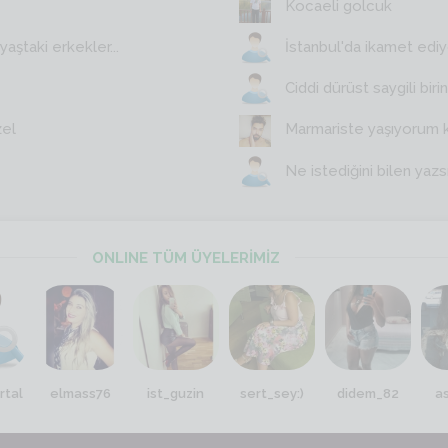
Kocaeli golcuk
aştaki erkekler...
İstanbul'da ikamet edi
Ciddi dürüst saygili birin
zel
Marmariste yaşıyorum 
Ne istediğini bilen yazs
ONLINE TÜM ÜYELERİMİZ
rtal
elmass76
ist_guzin
sert_sey:)
didem_82
a