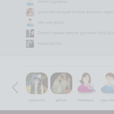
Gözel uygulama
güzel site seviyeli dostluk arıyorum olgun y
Site çok güzel
Gerçek insanlar gerçek görseller dürst gü
Harika bir site
Hatun75
eylan rize
gülizar
Semraa34
Oguz-ka