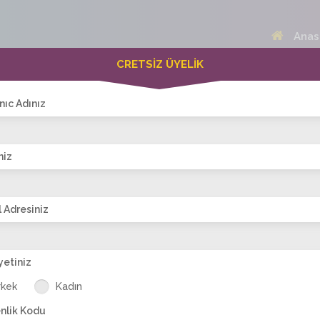
Anas
CRETSİZ ÜYELİK
 Bayanlar(243)
Online Erkekler(370)
nıc Adınız
niz
VİTRİN
 Adresiniz
yetiniz
kin
simge3434
fatma_00
Semraa34
elmass76
is
rkek
Kadın
nlik Kodu