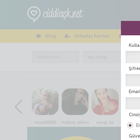
Blog
Arkadaş İlanları
Online
Kulla
Şifre
Email
Cinsi
gülizar
hazallllllllll
hadise_akıncı
sevgi_kır
suzan_e
E
Güve