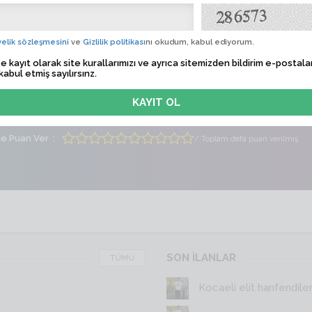
m
Profil
 Tarihi
Sadece üyelere özel
elik sözleşmesini
ve
Gizlilik politikası
nı okudum, kabul ediyorum.
e kayıt olarak site kurallarımızı ve ayrıca sitemizden bildirim e-postalar
lem Zamanı
Sadece üyelere özel
kabul etmiş sayılırsınz.
ti
Erkek
Yaş
26
me Puan Ver
/ Toplam defa puan verilmiş
SON İLANLAR
TÜMÜ
Kocaeli elit hanfendile