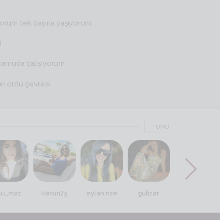
yorum tek başına yaşıyorum
i
kamuda çalışıyorum
ın ordu çevresi
TÜMÜ
su_maz
Hatun75
eylan rize
gülizar