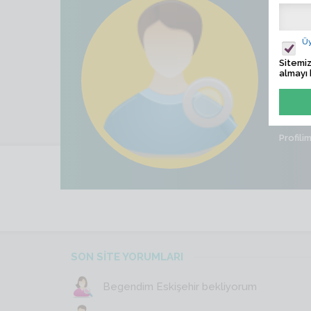
Ade
Ziyaret
Üy
Sitemiz
Son İş
almayı 
Cinsiye
Profili
SON SİTE YORUMLARI
Begendim Eskişehir bekliyorum