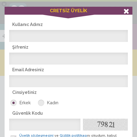
×
Ciddiask Uygulaması
CRETSİZ ÜYELİK
İNDİR
+1 Hafta Gold Üyelik Kazan
Bedava - com.ciddi.ask
Kullanıc Adınız
Şifreniz
Blog
Arkadaş İlanları
Online Bayanlar(328)
Online Erkekler(380)
Email Adresiniz
Cinsiyetiniz
Erkek
Kadın
Güvenlik Kodu
ÜYE ARA
Üyelik sözleşmesini
ve
Gizlilik politikası
nı okudum, kabul