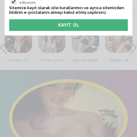
ediyorum.
Sitemize kayıt olarak site kurallarımızı ve ayrıca sitemizden
bildirim e-postalarını almayı kabul etmiş sayılırsınz.
VİTRİN
sultan_oz
nefes_imol
gulcan sinop
demet_ak