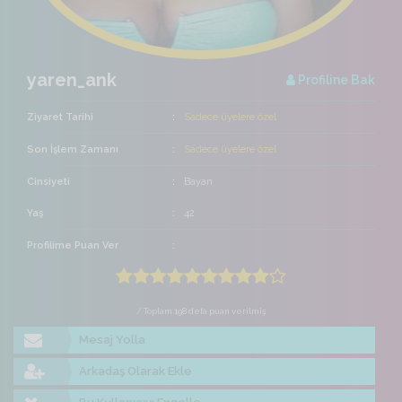
yaren_ank
Profiline Bak
Ziyaret Tarihi
Sadece üyelere özel
Son İşlem Zamanı
Sadece üyelere özel
Cinsiyeti
Bayan
Yaş
42
Profilime Puan Ver
/ Toplam 198 defa puan verilmiş
Mesaj Yolla
Arkadaş Olarak Ekle