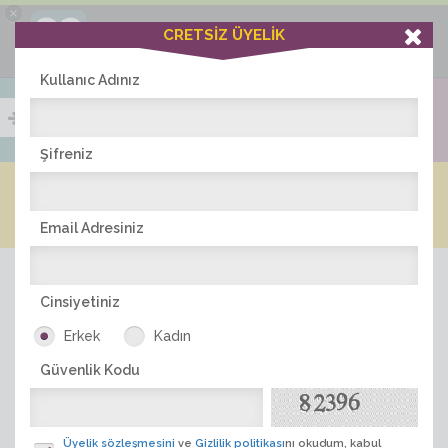
×
Ciddiask Uygulaması
CRETSİZ ÜYELİK
İNDİR
+1 Hafta Gold Üyelik Kazan
Bedava - com.ciddi.ask
Kullanıc Adınız
Şifreniz
Blog
Arkadaş İlanları
Online Bayanlar(504)
Online Erkekler(373)
Email Adresiniz
Cinsiyetiniz
Erkek
Kadın
Güvenlik Kodu
ÜYE ARA
Üyelik sözleşmesini
ve
Gizlilik politikası
nı okudum, kabul