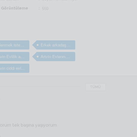
il Görüntüleme
559
Evlenmek isteyen bay ve erkekler
Erkek arkadaş bulma sitesi
Artvin Evlilik arayan bay ve erkekler
Artvin Evlenmek isteyen bay ve erkekler
Artvin ciddi evlilik sitesi
TÜMÜ
r
yorum tek başına yaşıyorum