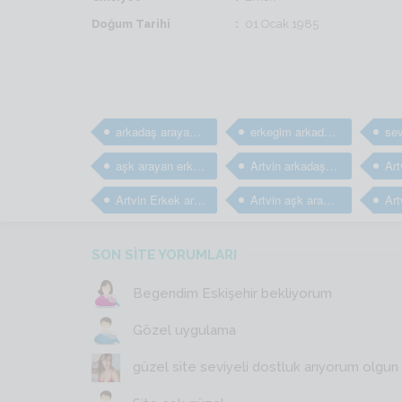
Doğum Tarihi
01 Ocak 1985
arkadaş arayan erkekler
erkegim arkadaş arıyorum
aşk arayan erkekler
Artvin arkadaş arayan erkekler
Artvin Erkek arkadaş bulma sitesi
Artvin aşk arayan erkekler
SON SİTE YORUMLARI
Begendim Eskişehir bekliyorum
Gözel uygulama
güzel site seviyeli dostluk arıyorum olgun y