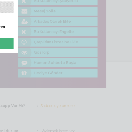
Bu Kullanıcıyı Şikayet Et
me Bak
Mesaj Yolla
Arkadaş Olarak Ekle
ını
Bu Kullanıcıyı Engelle
Çarpıldım Listesine Ekle
Göz Kırp
Hemen Sohbete Başla
Hediye Gönder
sapp Var Mı?
Sadece üyelere özel
ni durum
Söylemek istemiyor