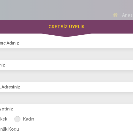
Anas
CRETSİZ ÜYELİK
 Bayanlar(213)
Online Erkekler(372)
nıc Adınız
niz
VİTRİN
 Adresiniz
yetiniz
mlalari
tan_selin
Semraa34
esi.esin-23
edam23
gu
rkek
Kadın
nlik Kodu