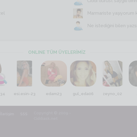
Ciddi dürüst saygili birin
zel
Marmariste yaşıyorum 
Ne istediğini bilen yazs
ONLINE TÜM ÜYELERİMİZ
a34
esi.esin-23
edam23
gul_eda06
zeyno_02
Copyright © 2009 -
İletişim
SSS
Ciddiask.net