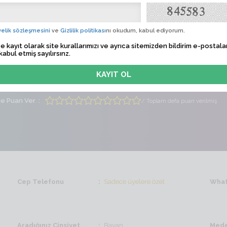
Albü
 Tarihi
Sadece üyelere özel
elik sözleşmesini
ve
Gizlilik politikası
nı okudum, kabul ediyorum.
e kayıt olarak site kurallarımızı ve ayrıca sitemizden bildirim e-postalar
lem Zamanı
Sadece üyelere özel
kabul etmiş sayılırsınz.
ti
Erkek
Yaş
42
me Puan Ver
/ Toplam defa puan verilmiş
Cep Telefonu
Sadece üyelere özel
What
Aradığınız Cinsiyet
Bayan
Mede