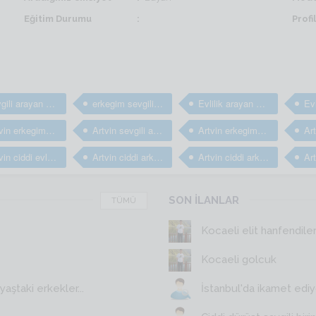
Eğitim Durumu
Prof
sevgili arayan erkekler
erkegim sevgili arıyorum
Evlilik arayan bay ve erkekler
Artvin erkegim arkadaş arıyorum
Artvin sevgili arayan erkekler
Artvin erkegim sevgili arıyorum
Artvin ciddi evlilik arayan erkekler
Artvin ciddi arkadaş arayan erkekler
Artvin ciddi arkadaşlık sitesi
SON İLANLAR
TÜMÜ
Kocaeli elit hanfendile
Kocaeli golcuk
aştaki erkekler...
İstanbul'da ikamet edi