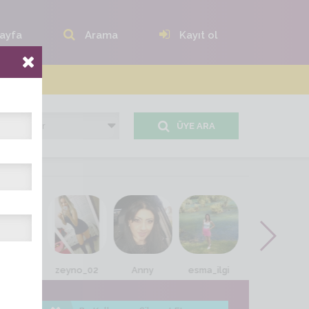
ayfa
Arama
Kayıt ol
ÜYE ARA
l_eda06
zeyno_02
Anny
esma_ilgi
yaban_çiçeği