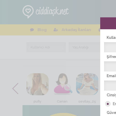
Blog
Arkadaş İlanları
Online
Kulla
Şifre
Email
Cinsi
Aysel_87
pufiy
Canan
sevilay_25
askin_da
E
Güve