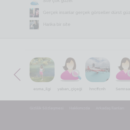
Site çok güzel
Gerçek insanlar gerçek görseller dürst gü
Harika bir site
Serdaradar
esma_ilgi
yaban_çiçeği
hncffcnh
Semra
Gizlilik Sözleşmesi
Hakkımızda
Arkadaş İlanları