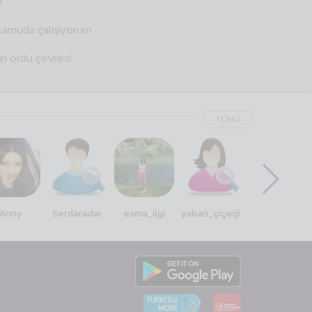
i
kamuda çalışıyorum
ın ordu çevresi
TÜMÜ
Anny
Serdaradar
esma_ilgi
yaban_çiçeği