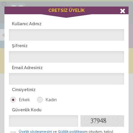
×
Ciddiask Uygulaması
CRETSİZ ÜYELİK
İNDİR
+1 Hafta Gold Üyelik Kazan
Bedava - com.ciddi.ask
Kullanıc Adınız
Şifreniz
Blog
Arkadaş İlanları
Online Bayanlar(307)
Online Erkekler(376)
Email Adresiniz
Cinsiyetiniz
Erkek
Kadın
Güvenlik Kodu
ÜYE ARA
Üyelik sözleşmesini
ve
Gizlilik politikası
nı okudum, kabul