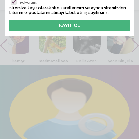
ediyorum.
Sitemize kayıt olarak site kurallarımızı ve ayrıca sitemizden
bildirim e-postalarını almayı kabul etmiş sayılırsınz.
VİTRİN
irem90
madmazellaaa
Pelin Ates
yasemin_ela