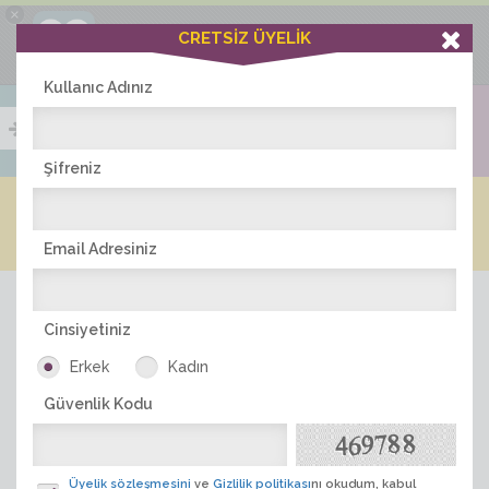
×
Ciddiask Uygulaması
CRETSİZ ÜYELİK
İNDİR
+1 Hafta Gold Üyelik Kazan
Bedava - com.ciddi.ask
Kullanıc Adınız
Şifreniz
Blog
Arkadaş İlanları
Online Bayanlar(369)
Online Erkekler(379)
Email Adresiniz
Cinsiyetiniz
Erkek
Kadın
Güvenlik Kodu
ÜYE ARA
Üyelik sözleşmesini
ve
Gizlilik politikası
nı okudum, kabul