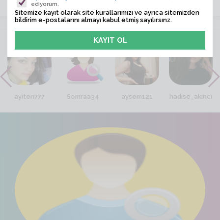
ediyorum.
Sitemize kayıt olarak site kurallarımızı ve ayrıca sitemizden
bildirim e-postalarını almayı kabul etmiş sayılırsınz.
VİTRİN
ayiten777
Semraa34
aysem121
hadise_akıncı