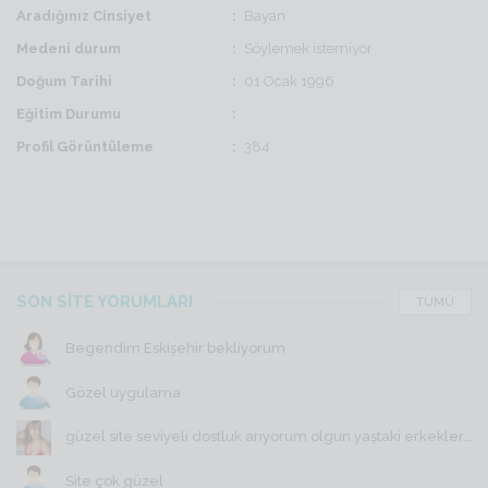
Aradığınız Cinsiyet
Bayan
Medeni durum
Söylemek istemiyor
Doğum Tarihi
01 Ocak 1996
Eğitim Durumu
Profil Görüntüleme
384
SON SİTE YORUMLARI
TÜMÜ
Begendim Eskişehir bekliyorum
Gözel uygulama
güzel site seviyeli dostluk arıyorum olgun yaştaki erkekler...
Site çok güzel