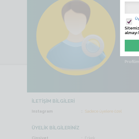
50Cı
Ziyaret
Üy
Sitemiz
Son İş
almayı 
Cinsiye
Profili
İLETİŞİM BİLGİLERİ
Instagram
Sadece üyelere özel
ÜYELİK BİLGİLERİNİZ
Cinsiyet
Erkek