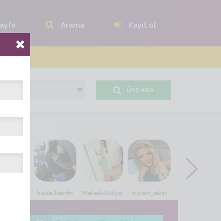
ayfa
Arama
Kayıt ol
ÜYE ARA
se0242
bade.berfin
Melek-Hulya
suzan_ekin
gullcicek