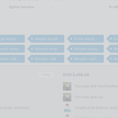
Eğitim Durumu
Prof
sevgili arayan erkekler
erkegim sevgili arıyorum
Evlilik arayan bay ve erkekler
Nevşehir erkegim arkadaş arıyorum
Nevşehir sevgili arayan erkekler
Nevşehir erkegim sevgili arıyorum
Nevşehir ciddi evlilik arayan erkekler
Nevşehir ciddi arkadaş arayan erkekler
Nevşehir ciddi arkadaşlık sitesi
SON İLANLAR
TÜMÜ
Kocaeli elit hanfendile
Kocaeli golcuk
aştaki erkekler...
İstanbul'da ikamet edi