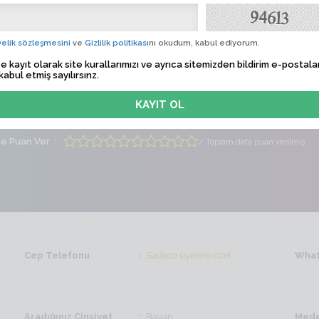
lgın50
Albü
 Tarihi
Sadece üyelere özel
elik sözleşmesini
ve
Gizlilik politikası
nı okudum, kabul ediyorum.
e kayıt olarak site kurallarımızı ve ayrıca sitemizden bildirim e-postalar
lem Zamanı
Sadece üyelere özel
kabul etmiş sayılırsınz.
ti
Erkek
Yaş
26
me Puan Ver
/ Toplam defa puan verilmiş
Cep Telefonu
Sadece üyelere özel
What
Aradığınız Cinsiyet
Bayan
Mede