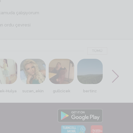
i
kamuda çalışıyorum
ın ordu çevresi
TÜMÜ
ek-Hulya
suzan_ekin
gullcicek
bertinz