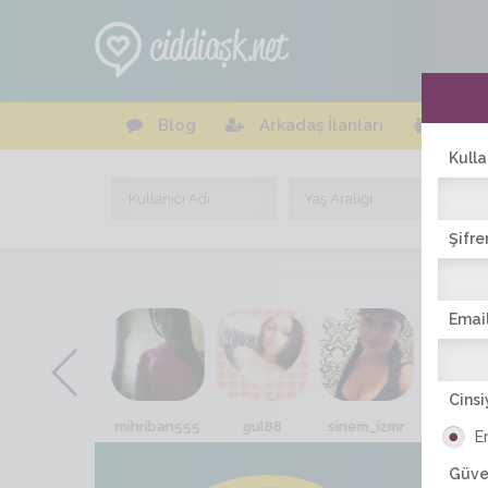
Blog
Arkadaş İlanları
Online
Kulla
Şifre
Email
Cinsi
gul_eda06
mihriban555
gul88
sinem_izmr
sevgi_
E
Güve