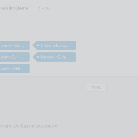
il Görüntüleme
508
Evlenmek isteyen bay ve erkekler
Erkek arkadaş bulma sitesi
Nevşehir Evlilik arayan bay ve erkekler
Nevşehir Evlenmek isteyen bay ve erkekler
Nevşehir ciddi evlilik sitesi
TÜMÜ
r
yorum tek başına yaşıyorum