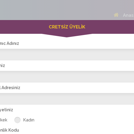
Anas
CRETSİZ ÜYELİK
 Bayanlar(292)
Online Erkekler(376)
nıc Adınız
niz
VİTRİN
 Adresiniz
yetiniz
gul
orospumeliss
takici kadın
Havva-Tek
Pelin Ates
ay
rkek
Kadın
nlik Kodu