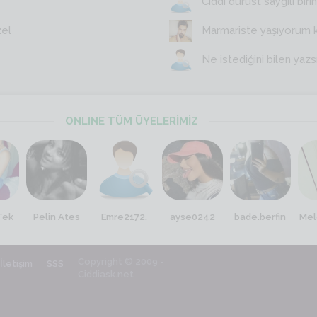
Ciddi dürüst saygili birin
zel
Marmariste yaşıyorum 
Ne istediğini bilen yazs
ONLINE TÜM ÜYELERİMİZ
Tek
Pelin Ates
Emre2172.
ayse0242
bade.berfin
Mel
Copyright © 2009 -
İletişim
SSS
Ciddiask.net