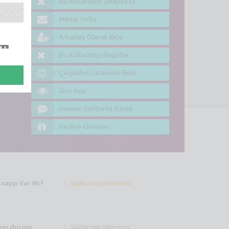
Bu Kullanıcıyı Şikayet Et
me Bak
Mesaj Yolla
Arkadaş Olarak Ekle
ını
Bu Kullanıcıyı Engelle
Çarpıldım Listesine Ekle
Göz Kırp
Hemen Sohbete Başla
Hediye Gönder
sapp Var Mı?
Sadece üyelere özel
ni durum
Söylemek istemiyor