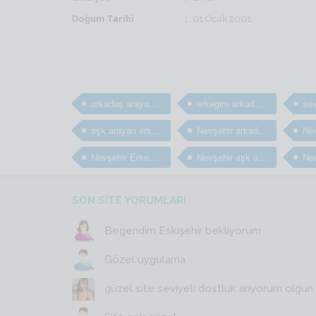
Doğum Tarihi
01 Ocak 2001
arkadaş arayan erkekler
erkegim arkadaş arıyorum
aşk arayan erkekler
Nevşehir arkadaş arayan erkekler
Nevşehir Erkek arkadaş bulma sitesi
Nevşehir aşk arayan erkekler
SON SİTE YORUMLARI
Begendim Eskişehir bekliyorum
Gözel uygulama
güzel site seviyeli dostluk arıyorum olgun y