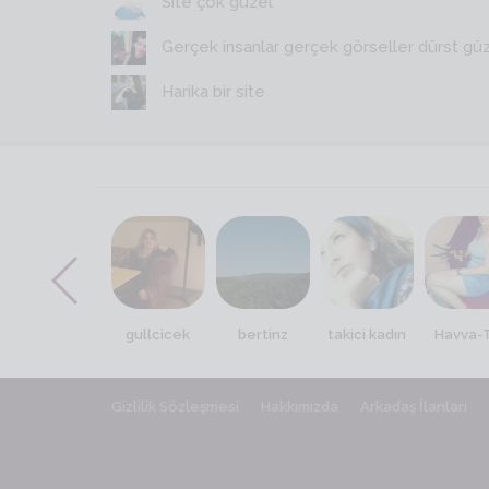
Site çok güzel
Gerçek insanlar gerçek görseller dürst gü
Harika bir site
suzan_ekin
gullcicek
bertinz
takici kadın
Havva-
Gizlilik Sözleşmesi
Hakkımızda
Arkadaş İlanları