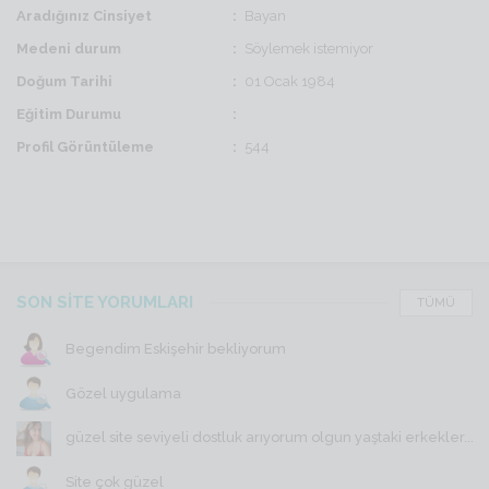
Aradığınız Cinsiyet
Bayan
Medeni durum
Söylemek istemiyor
Doğum Tarihi
01 Ocak 1984
Eğitim Durumu
Profil Görüntüleme
544
SON SİTE YORUMLARI
TÜMÜ
Begendim Eskişehir bekliyorum
Gözel uygulama
güzel site seviyeli dostluk arıyorum olgun yaştaki erkekler...
Site çok güzel