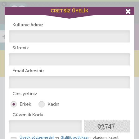
×
Ciddiask Uygulaması
CRETSİZ ÜYELİK
İNDİR
+1 Hafta Gold Üyelik Kazan
Bedava - com.ciddi.ask
Kullanıc Adınız
Şifreniz
Blog
Arkadaş İlanları
Online Bayanlar(524)
Online Erkekler(381)
Email Adresiniz
Cinsiyetiniz
Erkek
Kadın
Güvenlik Kodu
ÜYE ARA
Üyelik sözleşmesini
ve
Gizlilik politikası
nı okudum, kabul