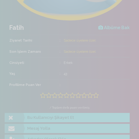
Fatih
Albüme Bak
Ziyaret Tarihi
Sadece üyelere özel
Son İşlem Zamanı
Sadece üyelere özel
Cinsiyeti
Erkek
Yaş
43
Profilime Puan Ver
/ Toplam defa puan verilmiş
Bu Kullanıcıyı Şikayet Et
Mesaj Yolla