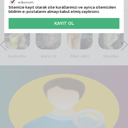
ediyorum.
Sitemize kayıt olarak site kurallarımızı ve ayrıca sitemizden
bildirim e-postalarını almayı kabul etmiş sayılırsınz.
VİTRİN
bayburtlu
alara_07
fidan_ekin
sheydaa