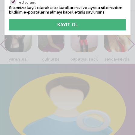
ediyorum.
Sitemize kayıt olarak site kurallarımızı ve ayrıca sitemizden
bildirim e-postalarını almayı kabul etmiş sayılırsınz.
VİTRİN
yaren_asi
gulnur24
papatya_secil
sevda-sevda