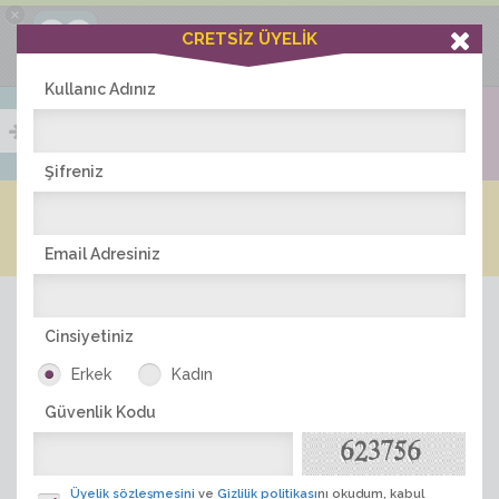
×
Ciddiask Uygulaması
CRETSİZ ÜYELİK
İNDİR
+1 Hafta Gold Üyelik Kazan
Bedava - com.ciddi.ask
Kullanıc Adınız
Şifreniz
Blog
Arkadaş İlanları
Online Bayanlar(204)
Online Erkekler(378)
Email Adresiniz
Cinsiyetiniz
Erkek
Kadın
Güvenlik Kodu
ÜYE ARA
Üyelik sözleşmesini
ve
Gizlilik politikası
nı okudum, kabul