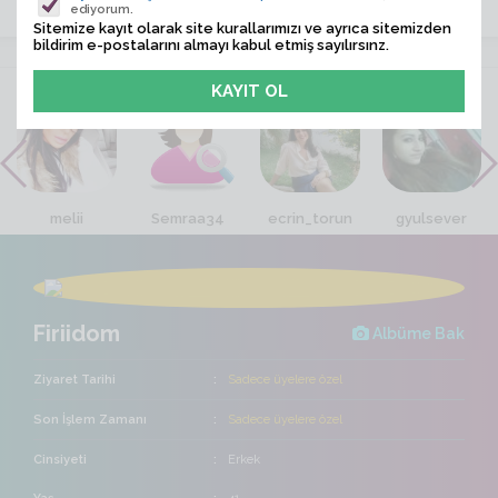
ediyorum.
Sitemize kayıt olarak site kurallarımızı ve ayrıca sitemizden
bildirim e-postalarını almayı kabul etmiş sayılırsınz.
VİTRİN
melii
Semraa34
ecrin_torun
gyulsever
Firiidom
Albüme Bak
Ziyaret Tarihi
Sadece üyelere özel
Son İşlem Zamanı
Sadece üyelere özel
Cinsiyeti
Erkek