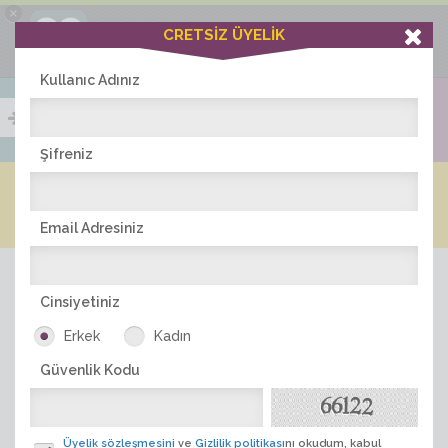
×
Ciddiask Uygulaması
CRETSİZ ÜYELİK
İNDİR
+1 Hafta Gold Üyelik Kazan
Bedava - com.ciddi.ask
Kullanıc Adınız
Şifreniz
Blog
Arkadaş İlanları
Online Bayanlar(298)
Online Erkekler(375)
Email Adresiniz
Cinsiyetiniz
Erkek
Kadın
Güvenlik Kodu
ÜYE ARA
Üyelik sözleşmesini
ve
Gizlilik politikası
nı okudum, kabul