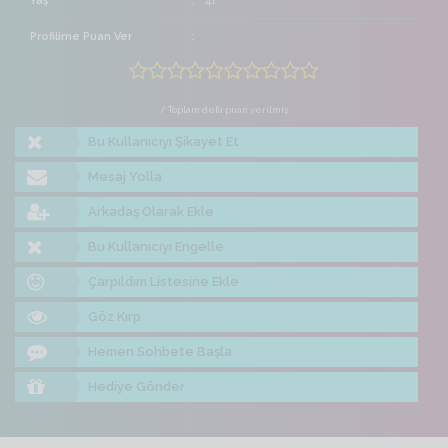
Yaş
41
Profilime Puan Ver
/ Toplam defa puan verilmiş
Bu Kullanıcıyı Şikayet Et
Mesaj Yolla
Arkadaş Olarak Ekle
Bu Kullanıcıyı Engelle
Çarpıldım Listesine Ekle
Göz Kırp
Hemen Sohbete Başla
Hediye Gönder