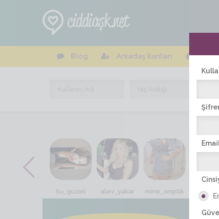
Blog
Arkadaş İlanları
Online
Kulla
Şifre
Email
Cinsi
gonul4elen
Su_guzeli
alev_yakar
mine_smptik
Yagmurrr
E
Güve