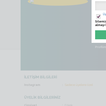
mer
Ziyaret
Üy
Sitemiz
Son İş
almayı 
Cinsiye
Profili
İLETİŞİM BİLGİLERİ
Instagram
Sadece üyelere özel
ÜYELİK BİLGİLERİNİZ
Cinsiyet
Erkek