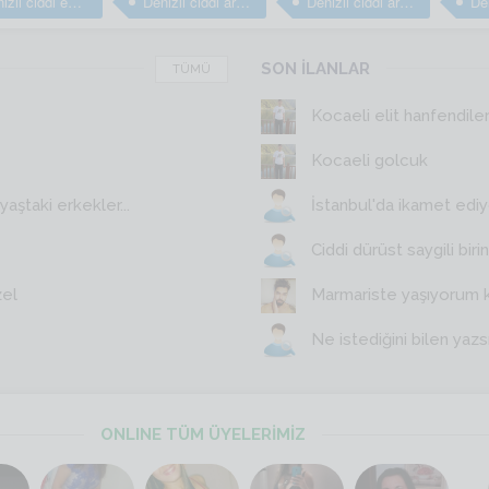
Denizli ciddi evlilik arayan erkekler
Denizli ciddi arkadaş arayan erkekler
Denizli ciddi arkadaşlık sitesi
SON İLANLAR
TÜMÜ
Kocaeli elit hanfendile
Kocaeli golcuk
aştaki erkekler...
İstanbul'da ikamet edi
Ciddi dürüst saygili birin
zel
Marmariste yaşıyorum 
Ne istediğini bilen yazs
ONLINE TÜM ÜYELERİMİZ