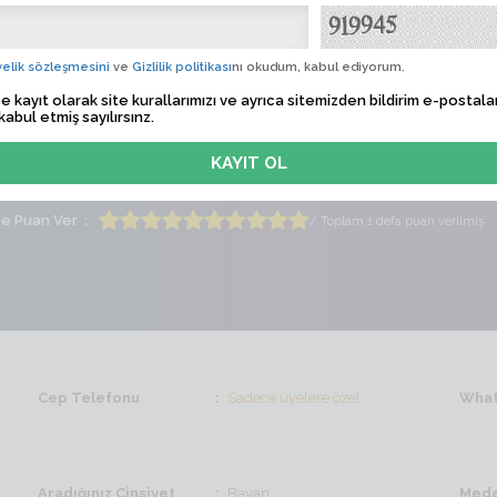
t
Albü
 Tarihi
Sadece üyelere özel
elik sözleşmesini
ve
Gizlilik politikası
nı okudum, kabul ediyorum.
e kayıt olarak site kurallarımızı ve ayrıca sitemizden bildirim e-postalar
lem Zamanı
Sadece üyelere özel
kabul etmiş sayılırsınz.
ti
Erkek
Yaş
34
me Puan Ver
/ Toplam 1 defa puan verilmiş
Cep Telefonu
Sadece üyelere özel
What
Aradığınız Cinsiyet
Bayan
Mede