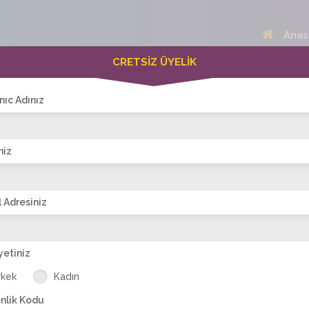
Anas
CRETSİZ ÜYELİK
 Bayanlar(205)
Online Erkekler(371)
nıc Adınız
niz
VİTRİN
 Adresiniz
yetiniz
rrrrr
nillayy
nazan_84
sude_sevim
Buketimmmm
rkek
Kadın
nlik Kodu