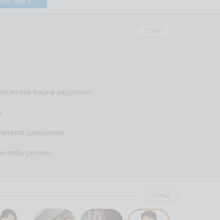
Denizli ciddi evlilik sitesi
TÜMÜ
r
yorum tek başına yaşıyorum
i
kamuda çalışıyorum
ın ordu çevresi
TÜMÜ