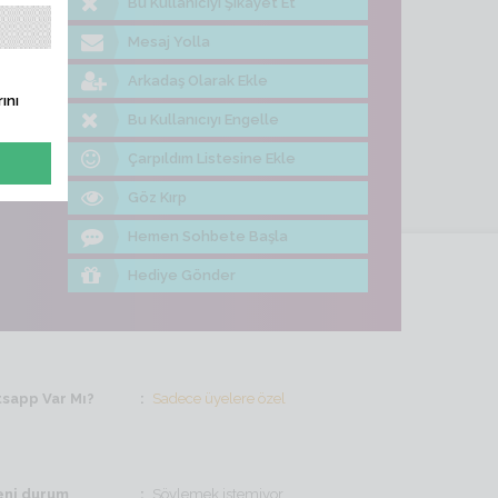
Bu Kullanıcıyı Şikayet Et
me Bak
Mesaj Yolla
Arkadaş Olarak Ekle
ını
Bu Kullanıcıyı Engelle
Çarpıldım Listesine Ekle
Göz Kırp
Hemen Sohbete Başla
Hediye Gönder
sapp Var Mı?
Sadece üyelere özel
ni durum
Söylemek istemiyor