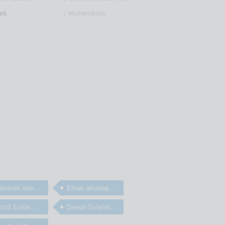
ek
Mühendislik
Evlenmek isteyen bay ve erkekler
Erkek arkadaş bulma sitesi
Denizli Evlilik arayan bay ve erkekler
Denizli Evlenmek isteyen bay ve erkekler