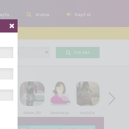
ayfa
Arama
Kayıt ol
ÜYE ARA
sıdıka
didem_82
Semraa34
naz7474
elif_semirami