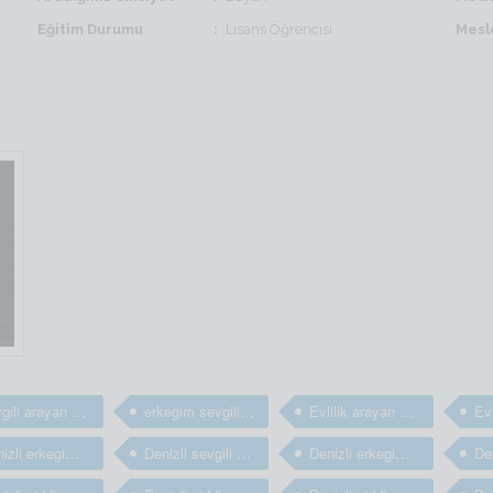
Eğitim Durumu
Lisans Öğrencisi
Mesl
sevgili arayan erkekler
erkegim sevgili arıyorum
Evlilik arayan bay ve erkekler
Denizli erkegim arkadaş arıyorum
Denizli sevgili arayan erkekler
Denizli erkegim sevgili arıyorum