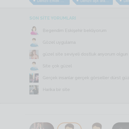
Denizli Erkek arkadaş bulma sitesi
Denizli aşk arayan erkekler
SON SİTE YORUMLARI
Begendim Eskişehir bekliyorum
Gözel uygulama
güzel site seviyeli dostluk arıyorum olgun y
Site çok güzel
Gerçek insanlar gerçek görseller dürst gü
Harika bir site