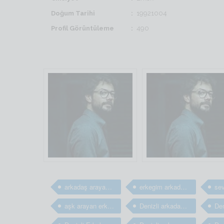
Doğum Tarihi
19921004
Profil Görüntüleme
490
arkadaş arayan erkekler
erkegim arkadaş arıyorum
aşk arayan erkekler
Denizli arkadaş arayan erkekler