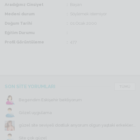
Aradığınız Cinsiyet
Bayan
Medeni durum
Söylemek istemiyor
Doğum Tarihi
01 Ocak 2000
Eğitim Durumu
Profil Görüntüleme
477
SON SİTE YORUMLARI
TÜMÜ
Begendim Eskişehir bekliyorum
Gözel uygulama
güzel site seviyeli dostluk arıyorum olgun yaştaki erkekler...
Site çok güzel