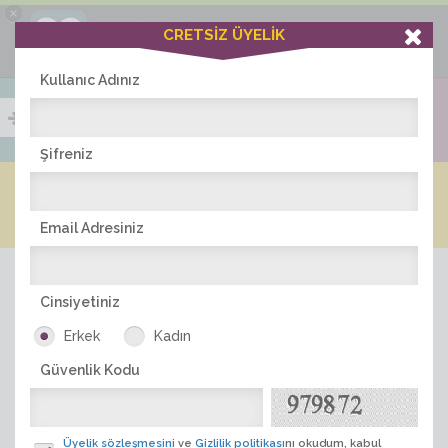
×
Ciddiask Uygulaması
CRETSİZ ÜYELİK
İNDİR
+1 Hafta Gold Üyelik Kazan
Bedava - com.ciddi.ask
Kullanıc Adınız
Şifreniz
Blog
Arkadaş İlanları
Online Bayanlar(421)
Online Erkekler(374)
Email Adresiniz
Cinsiyetiniz
Erkek
Kadın
Güvenlik Kodu
ÜYE ARA
Üyelik sözleşmesini
ve
Gizlilik politikası
nı okudum, kabul