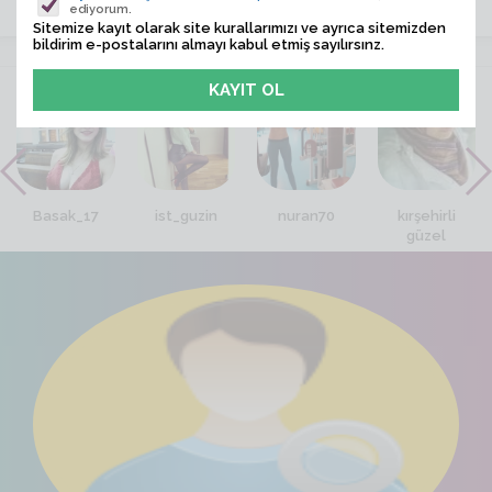
ediyorum.
Sitemize kayıt olarak site kurallarımızı ve ayrıca sitemizden
bildirim e-postalarını almayı kabul etmiş sayılırsınz.
VİTRİN
Basak_17
ist_guzin
nuran70
kırşehirli
güzel