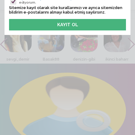
ediyorum.
Sitemize kayıt olarak site kurallarımızı ve ayrıca sitemizden
bildirim e-postalarını almayı kabul etmiş sayılırsınz.
VİTRİN
sevgi_demir
Basak88
denizin-gibi
ikinci baharr