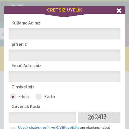
×
Ciddiask Uygulaması
CRETSİZ ÜYELİK
İNDİR
+1 Hafta Gold Üyelik Kazan
Bedava - com.ciddi.ask
Kullanıc Adınız
Şifreniz
Blog
Arkadaş İlanları
Online Bayanlar(205)
Online Erkekler(375)
Email Adresiniz
Cinsiyetiniz
Erkek
Kadın
Güvenlik Kodu
ÜYE ARA
Üyelik sözleşmesini
ve
Gizlilik politikası
nı okudum, kabul