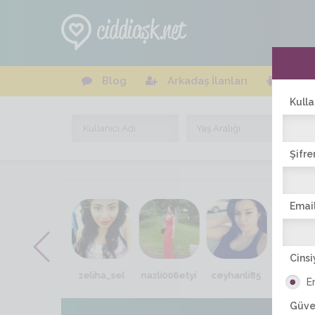
Blog
Arkadaş İlanları
Online
Kulla
Şifre
Email
Cinsi
fiidann
zeliha_sel
nazli006etyi
ceyhanli85
zeynepim
E
Güve