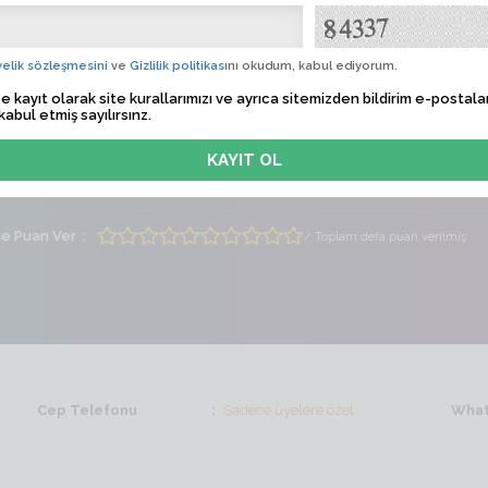
Albü
elik sözleşmesini
ve
Gizlilik politikası
nı okudum, kabul ediyorum.
 Tarihi
Sadece üyelere özel
e kayıt olarak site kurallarımızı ve ayrıca sitemizden bildirim e-postalar
kabul etmiş sayılırsınz.
lem Zamanı
Sadece üyelere özel
ti
Erkek
Yaş
25
me Puan Ver
/ Toplam defa puan verilmiş
Cep Telefonu
Sadece üyelere özel
What