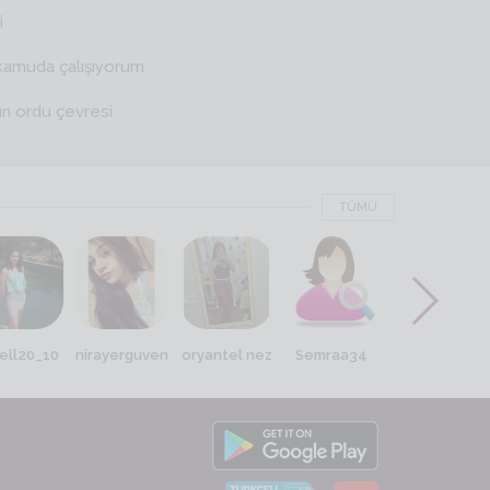
i
kamuda çalışıyorum
ın ordu çevresi
TÜMÜ
ell20_10
nirayerguven
oryantel nez
Semraa34