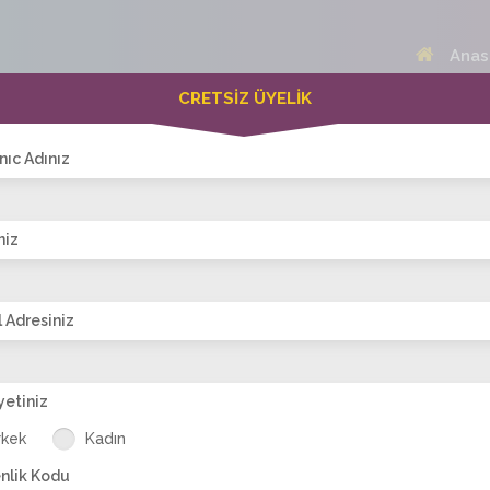
Anas
CRETSİZ ÜYELİK
 Bayanlar(247)
Online Erkekler(379)
nıc Adınız
niz
VİTRİN
 Adresiniz
yetiniz
-ist
simay-33
damlacik
oya_ay
niksarlı_86
ayc
rkek
Kadın
nlik Kodu