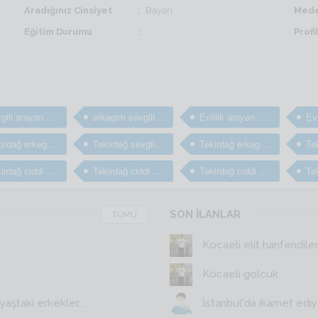
Aradığınız Cinsiyet
Bayan
Mede
Eğitim Durumu
Prof
sevgili arayan erkekler
erkegim sevgili arıyorum
Evlilik arayan bay ve erkekler
Tekirdağ erkegim arkadaş arıyorum
Tekirdağ sevgili arayan erkekler
Tekirdağ erkegim sevgili arıyorum
Tekirdağ ciddi evlilik arayan erkekler
Tekirdağ ciddi arkadaş arayan erkekler
Tekirdağ ciddi arkadaşlık sitesi
SON İLANLAR
TÜMÜ
Kocaeli elit hanfendile
Kocaeli golcuk
aştaki erkekler...
İstanbul'da ikamet edi