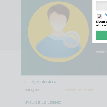
Eea
Üy
Ziyaret
Sitemiz
almayı 
Son İş
Cinsiye
Profili
İLETİŞİM BİLGİLERİ
Instagram
Sadece üyelere özel
ÜYELİK BİLGİLERİNİZ