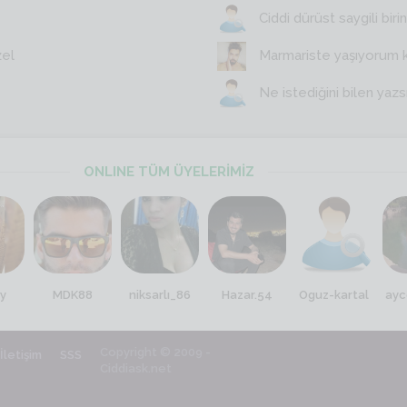
Ciddi dürüst saygili birin
zel
Marmariste yaşıyorum 
Ne istediğini bilen yazs
ONLINE TÜM ÜYELERİMİZ
y
MDK88
niksarlı_86
Hazar.54
Oguz-kartal
ayc
Copyright © 2009 -
İletişim
SSS
Ciddiask.net