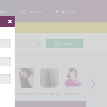
ayfa
Arama
Kayıt ol
ÜYE ARA
ell20_10
nirayerguven
oryantel nez
Semraa34
nervem