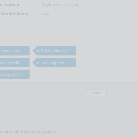
ni durum
Söylemek istemiyor
il Görüntüleme
445
Evlenmek isteyen bay ve erkekler
Erkek arkadaş bulma sitesi
Tekirdağ Evlilik arayan bay ve erkekler
Tekirdağ Evlenmek isteyen bay ve erkekler
Tekirdağ ciddi evlilik sitesi
TÜMÜ
r
yorum tek başına yaşıyorum