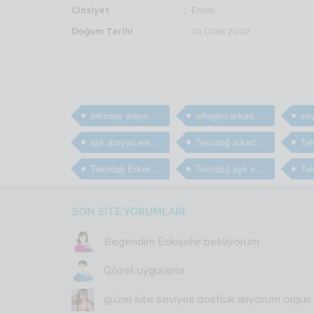
Cinsiyet
Erkek
Doğum Tarihi
01 Ocak 2002
arkadaş arayan erkekler
erkegim arkadaş arıyorum
aşk arayan erkekler
Tekirdağ arkadaş arayan erkekler
Tekirdağ Erkek arkadaş bulma sitesi
Tekirdağ aşk arayan erkekler
SON SİTE YORUMLARI
Begendim Eskişehir bekliyorum
Gözel uygulama
güzel site seviyeli dostluk arıyorum olgun y