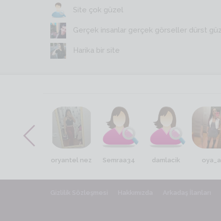
Site çok güzel
Gerçek insanlar gerçek görseller dürst gü
Harika bir site
nirayerguven
oryantel nez
Semraa34
damlacik
oya_a
Gizlilik Sözleşmesi
Hakkımızda
Arkadaş İlanları