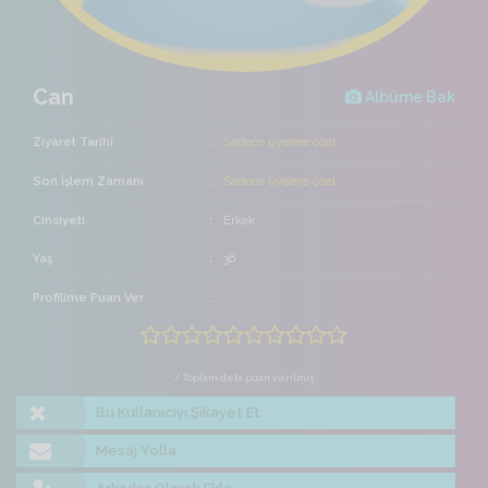
Can
Albüme Bak
Ziyaret Tarihi
Sadece üyelere özel
Son İşlem Zamanı
Sadece üyelere özel
Cinsiyeti
Erkek
Yaş
36
Profilime Puan Ver
/ Toplam defa puan verilmiş
Bu Kullanıcıyı Şikayet Et
Mesaj Yolla