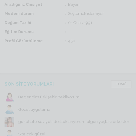
Aradığınız Cinsiyet
Bayan
Medeni durum
Söylemek istemiyor
Doğum Tarihi
01 Ocak 1991
Eğitim Durumu
Profil Görüntüleme
450
SON SİTE YORUMLARI
TÜMÜ
Begendim Eskişehir bekliyorum
Gözel uygulama
güzel site seviyeli dostluk arıyorum olgun yaştaki erkekler...
Site çok güzel