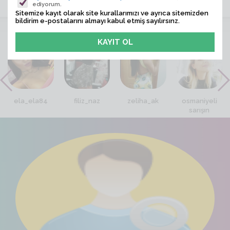
ediyorum.
Sitemize kayıt olarak site kurallarımızı ve ayrıca sitemizden
bildirim e-postalarını almayı kabul etmiş sayılırsınz.
VİTRİN
ela_ela84
filiz_naz
zeliha_ak
osmaniyeli
sarışın