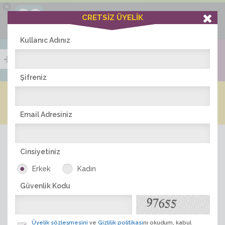
×
Ciddiask Uygulaması
CRETSİZ ÜYELİK
İNDİR
+1 Hafta Gold Üyelik Kazan
Bedava - com.ciddi.ask
Kullanıc Adınız
Şifreniz
Blog
Arkadaş İlanları
Online Bayanlar(373)
Online Erkekler(363)
Email Adresiniz
Cinsiyetiniz
Erkek
Kadın
Güvenlik Kodu
ÜYE ARA
Üyelik sözleşmesini
ve
Gizlilik politikası
nı okudum, kabul