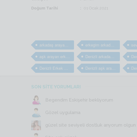
Doğum Tarihi
01 Ocak 2021
arkadaş arayan erkekler
erkegim arkadaş arıyorum
aşk arayan erkekler
Denizli arkadaş arayan erkekler
Denizli Erkek arkadaş bulma sitesi
Denizli aşk arayan erkekler
SON SİTE YORUMLARI
Begendim Eskişehir bekliyorum
Gözel uygulama
güzel site seviyeli dostluk arıyorum olgun y