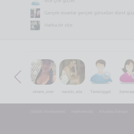
Site çok güzel
Gerçek insanlar gerçek görseller dürst gü
Harika bir site
Melis_06
sinem_izmr
nesrin_ela
Temizişş90
Semra
Gizlilik Sözleşmesi
Hakkımızda
Arkadaş İlanları