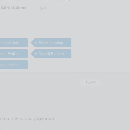
il Görüntüleme
501
Evlenmek isteyen bay ve erkekler
Erkek arkadaş bulma sitesi
Denizli Evlilik arayan bay ve erkekler
Denizli Evlenmek isteyen bay ve erkekler
Denizli ciddi evlilik sitesi
TÜMÜ
r
yorum tek başına yaşıyorum