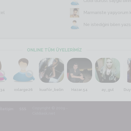
Ciddi dürüst saygili birin
zel
Marmariste yaşıyorum 
Ne istediğini bilen yazs
ONLINE TÜM ÜYELERİMİZ
a34
xxlarge26
kuaför_belin
Hazar.54
ay_gul
Duy
Copyright © 2009 -
İletişim
SSS
Ciddiask.net