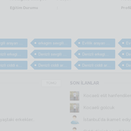
Eğitim Durumu
Prof
sevgili arayan erkekler
erkegim sevgili arıyorum
Evlilik arayan bay ve erkekler
Denizli erkegim arkadaş arıyorum
Denizli sevgili arayan erkekler
Denizli erkegim sevgili arıyorum
Denizli ciddi evlilik arayan erkekler
Denizli ciddi arkadaş arayan erkekler
Denizli ciddi arkadaşlık sitesi
SON İLANLAR
TÜMÜ
Kocaeli elit hanfendile
Kocaeli golcuk
aştaki erkekler...
İstanbul'da ikamet edi