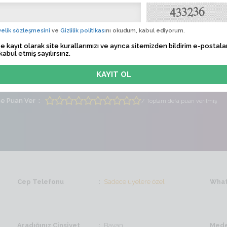
an
Albü
 Tarihi
Sadece üyelere özel
elik sözleşmesini
ve
Gizlilik politikası
nı okudum, kabul ediyorum.
e kayıt olarak site kurallarımızı ve ayrıca sitemizden bildirim e-postalar
lem Zamanı
Sadece üyelere özel
kabul etmiş sayılırsınz.
ti
Erkek
Yaş
6
me Puan Ver
/ Toplam defa puan verilmiş
Cep Telefonu
Sadece üyelere özel
What
Aradığınız Cinsiyet
Bayan
Mede