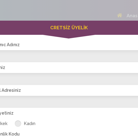
Anas
CRETSİZ ÜYELİK
 Bayanlar(204)
Online Erkekler(372)
nıc Adınız
niz
VİTRİN
 Adresiniz
yetiniz
rce00
suzi_suzan
Semraa34
aylin.ay
esmr_baby
k
rkek
Kadın
nlik Kodu