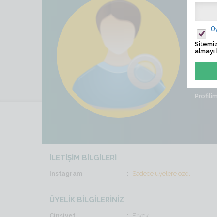
Dog
Ziyaret
Üy
Sitemiz
Son İş
almayı 
Cinsiye
Profili
İLETİŞİM BİLGİLERİ
Instagram
Sadece üyelere özel
ÜYELİK BİLGİLERİNİZ
Cinsiyet
Erkek