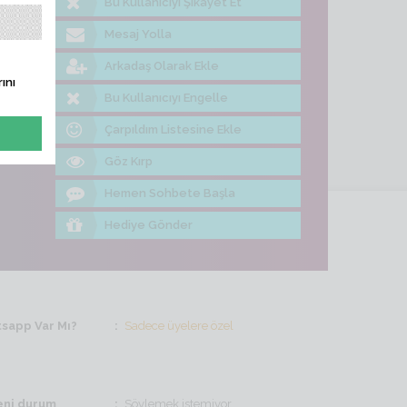
Bu Kullanıcıyı Şikayet Et
me Bak
Mesaj Yolla
Arkadaş Olarak Ekle
ını
Bu Kullanıcıyı Engelle
Çarpıldım Listesine Ekle
Göz Kırp
Hemen Sohbete Başla
Hediye Gönder
sapp Var Mı?
Sadece üyelere özel
ni durum
Söylemek istemiyor