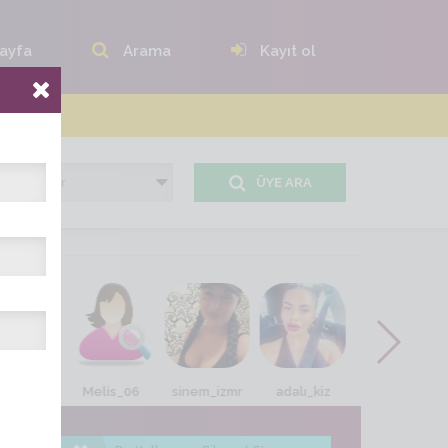
ayfa
Arama
Kayıt ol
ÜYE ARA
übra_42
Melis_06
sinem_izmr
adalı_kiz
sinemce_444