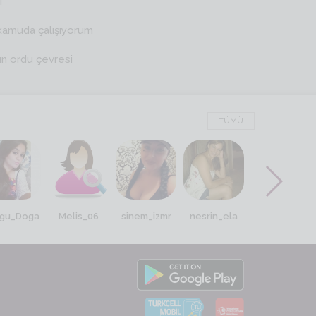
i
kamuda çalışıyorum
ın ordu çevresi
TÜMÜ
gu_Doga
Melis_06
sinem_izmr
nesrin_ela