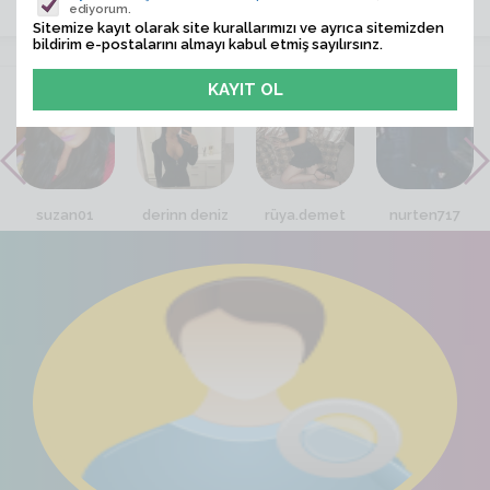
ediyorum.
Sitemize kayıt olarak site kurallarımızı ve ayrıca sitemizden
bildirim e-postalarını almayı kabul etmiş sayılırsınz.
VİTRİN
suzan01
derinn deniz
rüya.demet
nurten717