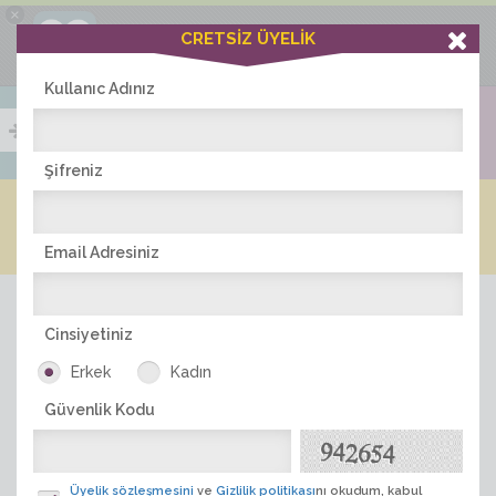
×
Ciddiask Uygulaması
CRETSİZ ÜYELİK
İNDİR
+1 Hafta Gold Üyelik Kazan
Bedava - com.ciddi.ask
Kullanıc Adınız
Şifreniz
Blog
Arkadaş İlanları
Online Bayanlar(524)
Online Erkekler(378)
Email Adresiniz
Cinsiyetiniz
Erkek
Kadın
Güvenlik Kodu
ÜYE ARA
Üyelik sözleşmesini
ve
Gizlilik politikası
nı okudum, kabul