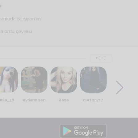
i
kamuda çalışıyorum
ın ordu çevresi
TÜMÜ
mla_38
aydann sen
Rana
nurten717