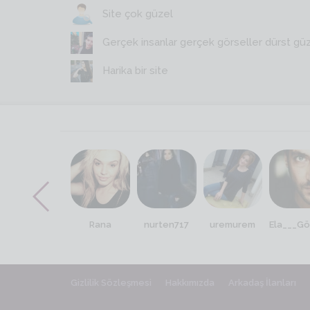
Site çok güzel
Gerçek insanlar gerçek görseller dürst gü
Harika bir site
aydann sen
Rana
nurten717
uremurem
Ela___G
Gizlilik Sözleşmesi
Hakkımızda
Arkadaş İlanları