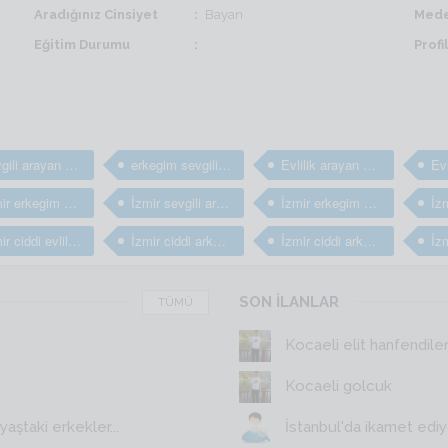
Aradığınız Cinsiyet
Bayan
Mede
Eğitim Durumu
Prof
sevgili arayan erkekler
erkegim sevgili arıyorum
Evlilik arayan bay ve erkekler
İzmir erkegim arkadaş arıyorum
İzmir sevgili arayan erkekler
İzmir erkegim sevgili arıyorum
İzmir ciddi evlilik arayan erkekler
İzmir ciddi arkadaş arayan erkekler
İzmir ciddi arkadaşlık sitesi
SON İLANLAR
TÜMÜ
Kocaeli elit hanfendile
Kocaeli golcuk
aştaki erkekler...
İstanbul'da ikamet edi