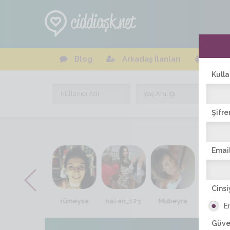
Blog
Arkadaş İlanları
Online
Kulla
Şifre
Email
Cinsi
Rana
rümeysa
nazan_123
Mubeyra
tan_se
E
Güve