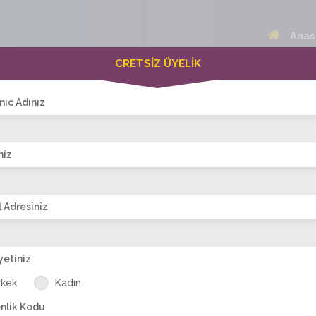
Anas
CRETSİZ ÜYELİK
 Bayanlar(280)
Online Erkekler(374)
nıc Adınız
niz
VİTRİN
 Adresiniz
yetiniz
lin
bayb_86
azra_arzu
suleyla
filiz_naz
a
rkek
Kadın
nlik Kodu