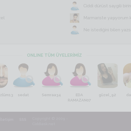
Ciddi dürüst saygili birin
zel
Marmariste yaşıyorum 
Ne istediğini bilen yazs
ONLINE TÜM ÜYELERİMİZ
özlüm13
sedat
Semraa34
EDA
güzel_92
da
RAMAZAN07
Copyright © 2009 -
İletişim
SSS
Ciddiask.net