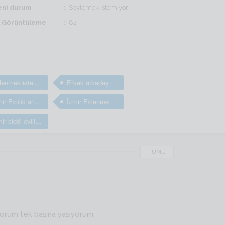
ni durum
Söylemek istemiyor
il Görüntüleme
82
Evlenmek isteyen bay ve erkekler
Erkek arkadaş bulma sitesi
İzmir Evlilik arayan bay ve erkekler
İzmir Evlenmek isteyen bay ve erkekler
İzmir ciddi evlilik sitesi
TÜMÜ
r
yorum tek başına yaşıyorum