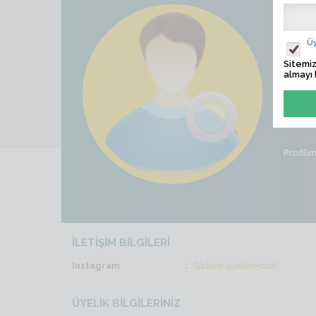
Kas
Üy
Ziyaret
Sitemiz
almayı 
Son İş
Cinsiye
Profili
İLETİŞİM BİLGİLERİ
Instagram
Sadece üyelere özel
ÜYELİK BİLGİLERİNİZ