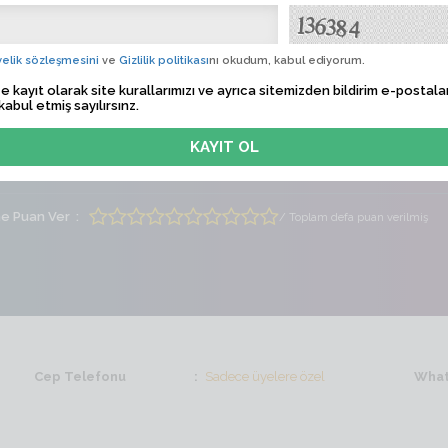
emalkasem
Albü
elik sözleşmesini
ve
Gizlilik politikası
nı okudum, kabul ediyorum.
 Tarihi
Sadece üyelere özel
e kayıt olarak site kurallarımızı ve ayrıca sitemizden bildirim e-postalar
kabul etmiş sayılırsınz.
lem Zamanı
Sadece üyelere özel
ti
Erkek
Yaş
21
me Puan Ver
/ Toplam defa puan verilmiş
Cep Telefonu
Sadece üyelere özel
What