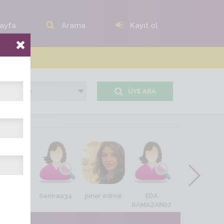
ayfa
Arama
Kayıt ol
ÜYE ARA
kcann
Semraa34
pinar edrne
EDA
güzel_92
RAMAZAN07