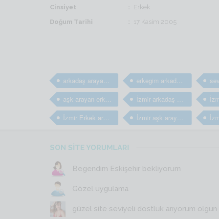
Cinsiyet
Erkek
Doğum Tarihi
17 Kasim 2005
arkadaş arayan erkekler
erkegim arkadaş arıyorum
aşk arayan erkekler
İzmir arkadaş arayan erkekler
İzmir Erkek arkadaş bulma sitesi
İzmir aşk arayan erkekler
SON SİTE YORUMLARI
Begendim Eskişehir bekliyorum
Gözel uygulama
güzel site seviyeli dostluk arıyorum olgun y