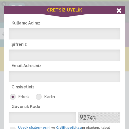
×
Ciddiask Uygulaması
CRETSİZ ÜYELİK
İNDİR
+1 Hafta Gold Üyelik Kazan
Bedava - com.ciddi.ask
Kullanıc Adınız
Şifreniz
Blog
Arkadaş İlanları
Online Bayanlar(348)
Online Erkekler(377)
Email Adresiniz
Cinsiyetiniz
Erkek
Kadın
Güvenlik Kodu
ÜYE ARA
Üyelik sözleşmesini
ve
Gizlilik politikası
nı okudum, kabul