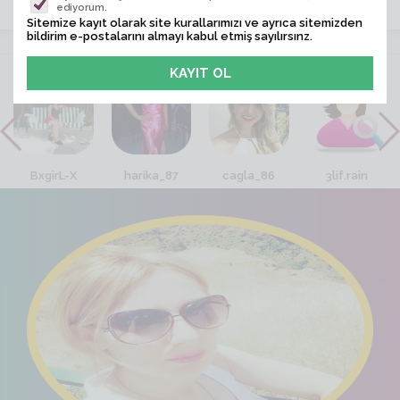
ediyorum.
Sitemize kayıt olarak site kurallarımızı ve ayrıca sitemizden
bildirim e-postalarını almayı kabul etmiş sayılırsınz.
VİTRİN
BxgirL-X
harika_87
cagla_86
3lif.rain