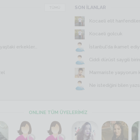
SON İLANLAR
TÜMÜ
Kocaeli elit hanfendile
Kocaeli golcuk
aştaki erkekler...
İstanbul'da ikamet edi
Ciddi dürüst saygili birin
zel
Marmariste yaşıyorum 
Ne istediğini bilen yazs
ONLINE TÜM ÜYELERİMİZ