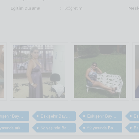
Eğitim Durumu
İlköğretim
Mesl
Eskişehir Bayan arkadaş
Eskişehir Bayan arkadaş
Eskişehir Bayan arkadaş arıyorum
52 yaşında arkadaş arıyorum
52 yaşında Bayan arkadaş
52 yaşında Bayan arkadaş