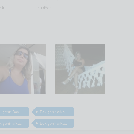
ek
Diğer
Eskişehir Bayan arkadaş arıyorum
Eskişehir arkadaş arıyorum
Eskişehir arkadaşlık sitesi
Eskişehir arkadaşlık sitesi