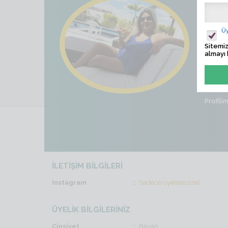
Hatu
Ziyaret
Üy
Sitemiz
Son İş
almayı 
Cinsiye
Profili
İLETİŞİM BİLGİLERİ
Instagram
Sadece üyelere özel
ÜYELİK BİLGİLERİNİZ
Cinsiyet
Bayan