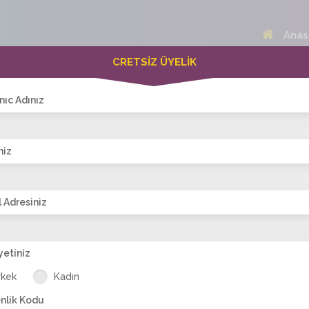
Anas
CRETSİZ ÜYELİK
 Bayanlar(410)
Online Erkekler(381)
nıc Adınız
niz
VİTRİN
 Adresiniz
yetiniz
i88
dilara_ecem
nesrin_kuaför
aylin.ay
kader
Se
rkek
Kadın
nlik Kodu