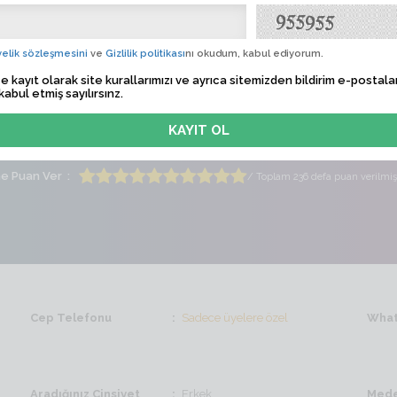
n75
Albü
 Tarihi
Sadece üyelere özel
elik sözleşmesini
ve
Gizlilik politikası
nı okudum, kabul ediyorum.
e kayıt olarak site kurallarımızı ve ayrıca sitemizden bildirim e-postalar
lem Zamanı
Sadece üyelere özel
kabul etmiş sayılırsınz.
ti
Bayan
Yaş
52
me Puan Ver
/ Toplam 236 defa puan verilmiş
Cep Telefonu
Sadece üyelere özel
What
Aradığınız Cinsiyet
Erkek
Mede