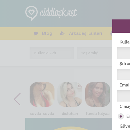
Blog
Arkadaş İlanları
Online
Kulla
Şifre
Email
Cinsi
zisan.zisan
sevda-sevda
diclehan
funda fulyaa
gamzel
E
Güve