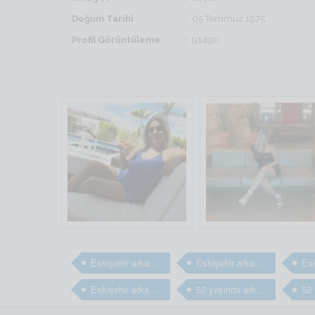
Doğum Tarihi
05 Temmuz 1975
Profil Görüntüleme
91490
Eskişehir arkadaş
Eskişehir arkadaş
Eskişehir arkadaş arıyorum
52 yaşında arkadaş arıyorum