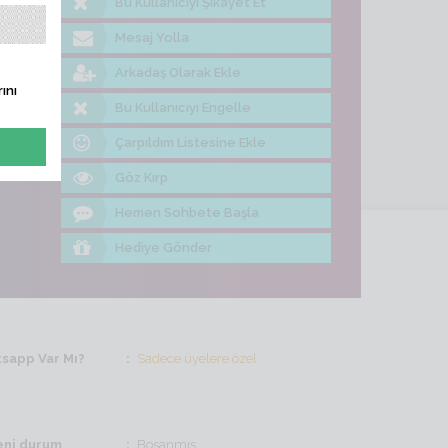
Bu Kullanıcıyı Şikayet Et
me Bak
Mesaj Yolla
Arkadaş Olarak Ekle
ını
Bu Kullanıcıyı Engelle
Çarpıldım Listesine Ekle
Göz Kırp
Hemen Sohbete Başla
Hediye Gönder
sapp Var Mı?
Sadece üyelere özel
ni durum
Boşanmış