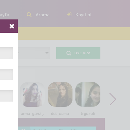
ayfa
Arama
Kayıt ol
ÜYE ARA
mraa34
arma_gan25
dul_esma
trguzeli
bls_yarim