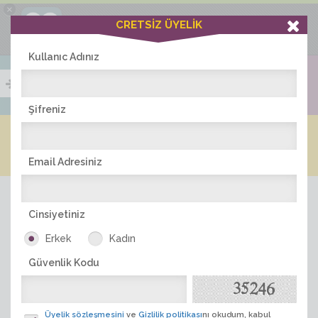
×
Ciddiask Uygulaması
CRETSİZ ÜYELİK
İNDİR
+1 Hafta Gold Üyelik Kazan
Bedava - com.ciddi.ask
Kullanıc Adınız
Şifreniz
Blog
Arkadaş İlanları
Online Bayanlar(196)
Online Erkekler(372)
Email Adresiniz
Cinsiyetiniz
Erkek
Kadın
Güvenlik Kodu
ÜYE ARA
Üyelik sözleşmesini
ve
Gizlilik politikası
nı okudum, kabul