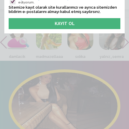
ediyorum.
Sitemize kayıt olarak site kurallarımızı ve ayrıca sitemizden
bildirim e-postalarını almayı kabul etmiş sayılırsınz.
VİTRİN
damlacik
madmazellaaa
sıdıka
yalnız_semra