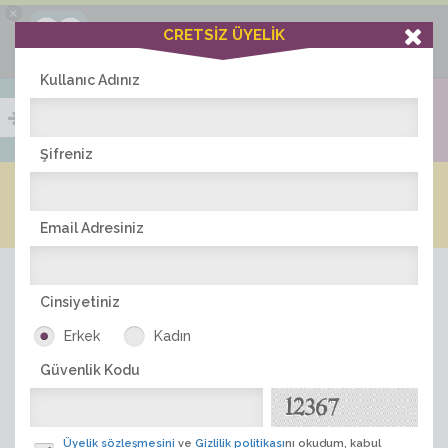
×
Ciddiask Uygulaması
CRETSİZ ÜYELİK
İNDİR
+1 Hafta Gold Üyelik Kazan
Bedava - com.ciddi.ask
Kullanıc Adınız
Şifreniz
Blog
Arkadaş İlanları
Online Bayanlar(571)
Online Erkekler(385)
Email Adresiniz
Cinsiyetiniz
Erkek
Kadın
Güvenlik Kodu
ÜYE ARA
Üyelik sözleşmesini
ve
Gizlilik politikası
nı okudum, kabul