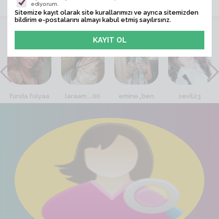
ediyorum.
Sitemize kayıt olarak site kurallarımızı ve ayrıca sitemizden
bildirim e-postalarını almayı kabul etmiş sayılırsınz.
VİTRİN
funda fulyaa
laraam....00
emine_ben
sevil23