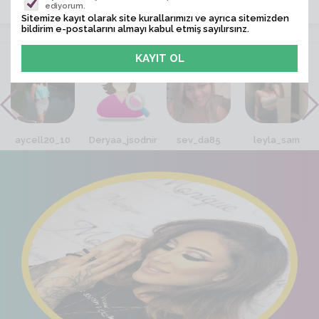
ediyorum.
Sitemize kayıt olarak site kurallarımızı ve ayrıca sitemizden
bildirim e-postalarını almayı kabul etmiş sayılırsınz.
VİTRİN
aycell20_10
Deryaa_jsodnir
sev_da85
leyla_sam