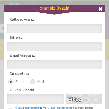
×
Ciddiask Uygulaması
CRETSİZ ÜYELİK
İNDİR
+1 Hafta Gold Üyelik Kazan
Bedava - com.ciddi.ask
Kullanıc Adınız
Şifreniz
Blog
Arkadaş İlanları
Online Bayanlar(393)
Online Erkekler(378)
Email Adresiniz
Cinsiyetiniz
Erkek
Kadın
Güvenlik Kodu
ÜYE ARA
Üyelik sözleşmesini
ve
Gizlilik politikası
nı okudum, kabul