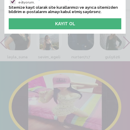
ediyorum.
Sitemize kayıt olarak site kurallarımızı ve ayrıca sitemizden
bildirim e-postalarını almayı kabul etmiş sayılırsınz.
VİTRİN
leyla_suna
sevim_egeli
nurten717
gul5626