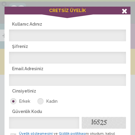
×
Ciddiask Uygulaması
CRETSİZ ÜYELİK
İNDİR
+1 Hafta Gold Üyelik Kazan
Bedava - com.ciddi.ask
Kullanıc Adınız
Şifreniz
Blog
Arkadaş İlanları
Online Bayanlar(300)
Online Erkekler(355)
Email Adresiniz
Cinsiyetiniz
Erkek
Kadın
Güvenlik Kodu
ÜYE ARA
Üyelik sözleşmesini
ve
Gizlilik politikası
nı okudum, kabul