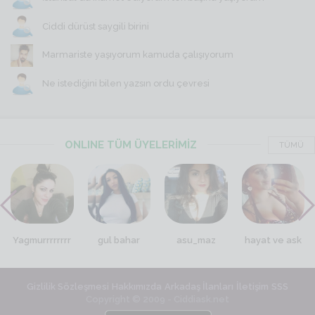
Ciddi dürüst saygili birini
Marmariste yaşıyorum kamuda çalışıyorum
Ne istediğini bilen yazsın ordu çevresi
ONLINE TÜM ÜYELERİMİZ
TÜMÜ
Yagmurrrrrrrr
gul bahar
asu_maz
hayat ve ask
Gizlilik Sözleşmesi
Hakkımızda
Arkadaş İlanları
İletişim
SSS
Copyright © 2009 - Ciddiask.net