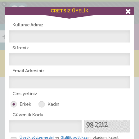
×
Ciddiask Uygulaması
CRETSİZ ÜYELİK
İNDİR
+1 Hafta Gold Üyelik Kazan
Bedava - com.ciddi.ask
Kullanıc Adınız
Şifreniz
Blog
Arkadaş İlanları
Online Bayanlar(392)
Online Erkekler(365)
Email Adresiniz
Cinsiyetiniz
Erkek
Kadın
Güvenlik Kodu
ÜYE ARA
Üyelik sözleşmesini
ve
Gizlilik politikası
nı okudum, kabul