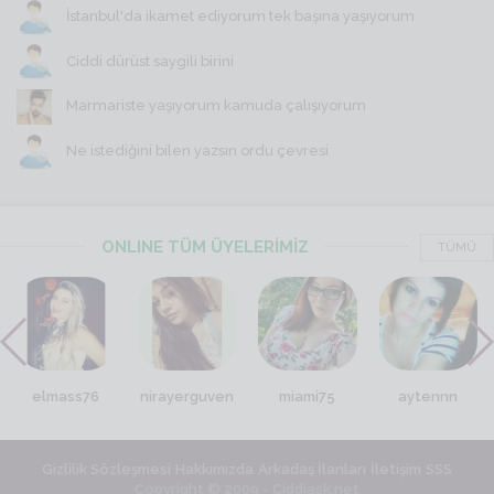
İstanbul'da ikamet ediyorum tek başına yaşıyorum
Ciddi dürüst saygili birini
Marmariste yaşıyorum kamuda çalışıyorum
Ne istediğini bilen yazsın ordu çevresi
ONLINE TÜM ÜYELERİMİZ
TÜMÜ
elmass76
nirayerguven
miami75
aytennn
Gizlilik Sözleşmesi
Hakkımızda
Arkadaş İlanları
İletişim
SSS
Copyright © 2009 - Ciddiask.net