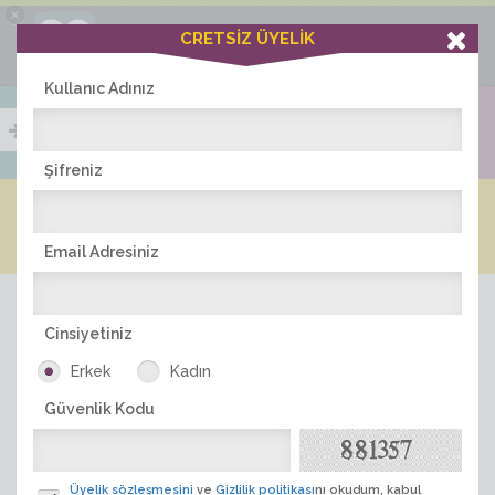
×
Ciddiask Uygulaması
CRETSİZ ÜYELİK
İNDİR
+1 Hafta Gold Üyelik Kazan
Bedava - com.ciddi.ask
Kullanıc Adınız
Şifreniz
Blog
Arkadaş İlanları
Online Bayanlar(293)
Online Erkekler(362)
Email Adresiniz
Cinsiyetiniz
Erkek
Kadın
Güvenlik Kodu
ÜYE ARA
Üyelik sözleşmesini
ve
Gizlilik politikası
nı okudum, kabul