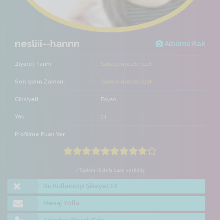
nesliii--hannn
Albüme Bak
Ziyaret Tarihi
Sadece üyelere özel
Son İşlem Zamanı
Sadece üyelere özel
Cinsiyeti
Bayan
Yaş
34
Profilime Puan Ver
/ Toplam 78 defa puan verilmiş
Bu Kullanıcıyı Şikayet Et
Mesaj Yolla