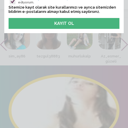
ediyorum.
Sitemize kayıt olarak site kurallarımızı ve ayrıca sitemizden
bildirim e-postalarını almayı kabul etmiş sayılırsınz.
VİTRİN
sim_ay86
tezgul38883
muhurlukalp
Az_esmer_
güzeli