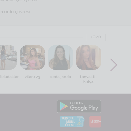
ın ordu çevresi
TÜMÜ
lidudaklar
zilan123
seda_seda
tanvakti-
hulya