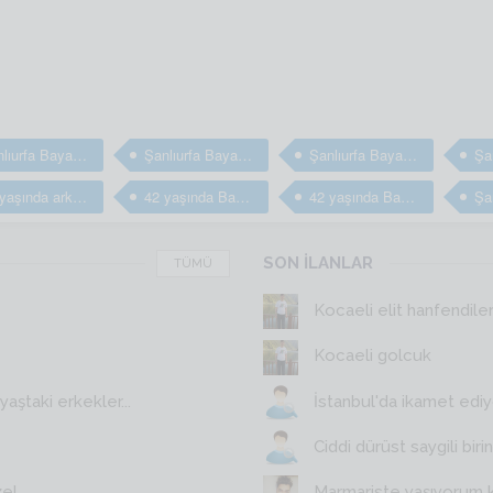
Şanlıurfa Bayan arkadaş
Şanlıurfa Bayan arkadaş
Şanlıurfa Bayan arkadaş arıyorum
42 yaşında arkadaş arıyorum
42 yaşında Bayan arkadaş
42 yaşında Bayan arkadaş
SON İLANLAR
TÜMÜ
Kocaeli elit hanfendile
Kocaeli golcuk
aştaki erkekler...
İstanbul'da ikamet edi
Ciddi dürüst saygili birin
zel
Marmariste yaşıyorum 