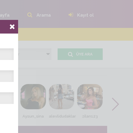
ayfa
Arama
Kayıt ol
ÜYE ARA
evin_77
Aysun_sina
alevlidudaklar
zilan123
seda_seda