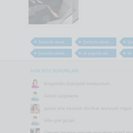
Şanlıurfa arkadaş
Şanlıurfa arkadaş
Şanlıurfa arkadaş arıyorum
42 yaşında arkadaş arıyorum
SON SİTE YORUMLARI
Begendim Eskişehir bekliyorum
Gözel uygulama
güzel site seviyeli dostluk arıyorum olgun y
Site çok güzel
Gerçek insanlar gerçek görseller dürst gü