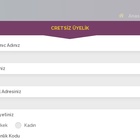
Anas
CRETSİZ ÜYELİK
 Bayanlar(267)
Online Erkekler(390)
nıc Adınız
niz
VİTRİN
 Adresiniz
yetiniz
mol
gamze76
evlilik
oryantel nez
nervem
N
rkek
Kadın
nlik Kodu