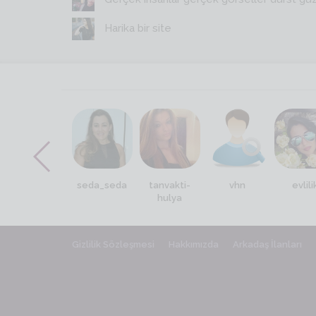
Harika bir site
r
zilan123
seda_seda
tanvakti-
vhn
evlili
hulya
Gizlilik Sözleşmesi
Hakkımızda
Arkadaş İlanları