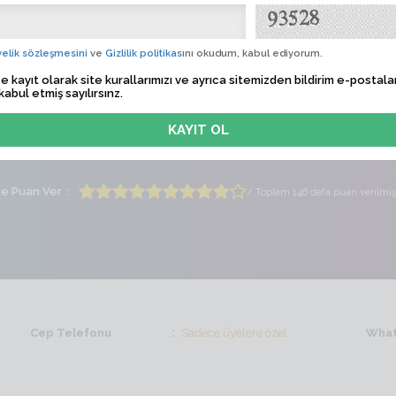
in_85
Albü
elik sözleşmesini
ve
Gizlilik politikası
nı okudum, kabul ediyorum.
 Tarihi
Sadece üyelere özel
e kayıt olarak site kurallarımızı ve ayrıca sitemizden bildirim e-postalar
kabul etmiş sayılırsınz.
lem Zamanı
Sadece üyelere özel
ti
Bayan
Yaş
42
me Puan Ver
/ Toplam 146 defa puan verilmiş
Cep Telefonu
Sadece üyelere özel
What