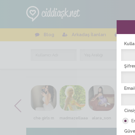
Blog
Arkadaş İlanları
Online
Kulla
Şifre
Email
Cinsi
esmr_baby
che girls m
madmazellaaa
alara_son
nefes_i
E
Güve