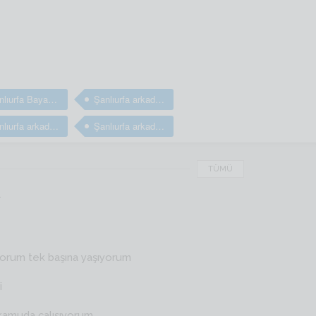
Şanlıurfa Bayan arkadaş arıyorum
Şanlıurfa arkadaş arıyorum
Şanlıurfa arkadaşlık sitesi
Şanlıurfa arkadaşlık sitesi
TÜMÜ
r
yorum tek başına yaşıyorum
i
kamuda çalışıyorum