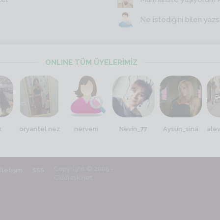
Ne istediğini bilen yazs
ONLINE TÜM ÜYELERİMİZ
k
oryantel nez
nervem
Nevin_77
Aysun_sina
alev
Copyright © 2009 -
İletişim
SSS
Ciddiask.net