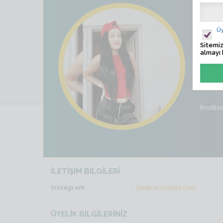
reng
Üy
Ziyaret
Sitemiz
almayı 
Son İş
Cinsiye
Profili
İLETİŞİM BİLGİLERİ
Instagram
Sadece üyelere özel
ÜYELİK BİLGİLERİNİZ