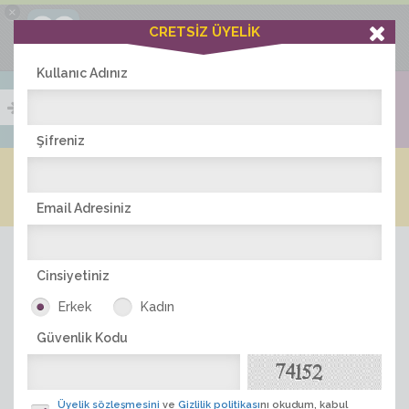
×
Ciddiask Uygulaması
CRETSİZ ÜYELİK
İNDİR
+1 Hafta Gold Üyelik Kazan
Bedava - com.ciddi.ask
Kullanıc Adınız
Şifreniz
Blog
Arkadaş İlanları
Online Bayanlar(225)
Online Erkekler(373)
Email Adresiniz
Cinsiyetiniz
Erkek
Kadın
Güvenlik Kodu
ÜYE ARA
Üyelik sözleşmesini
ve
Gizlilik politikası
nı okudum, kabul