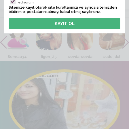
ediyorum.
Sitemize kayıt olarak site kurallarımızı ve ayrıca sitemizden
bildirim e-postalarını almayı kabul etmiş sayılırsınz.
VİTRİN
Semraa34
figen_25
sevda-sevda
sude_dul