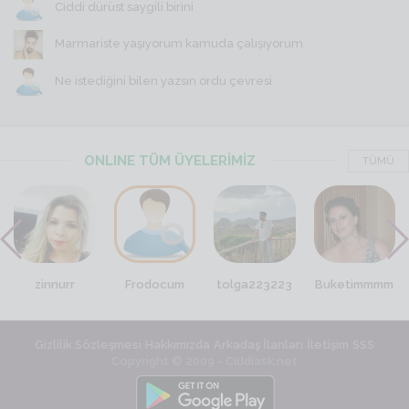
Ciddi dürüst saygili birini
Marmariste yaşıyorum kamuda çalışıyorum
Ne istediğini bilen yazsın ordu çevresi
ONLINE TÜM ÜYELERİMİZ
TÜMÜ
zinnurr
Frodocum
tolga223223
Buketimmmm
Gizlilik Sözleşmesi
Hakkımızda
Arkadaş İlanları
İletişim
SSS
Copyright © 2009 - Ciddiask.net