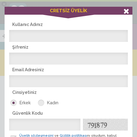
×
Ciddiask Uygulaması
CRETSİZ ÜYELİK
İNDİR
+1 Hafta Gold Üyelik Kazan
Bedava - com.ciddi.ask
Kullanıc Adınız
Şifreniz
Blog
Arkadaş İlanları
Online Bayanlar(280)
Online Erkekler(374)
Email Adresiniz
Cinsiyetiniz
Erkek
Kadın
Güvenlik Kodu
ÜYE ARA
Üyelik sözleşmesini
ve
Gizlilik politikası
nı okudum, kabul