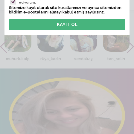
ediyorum.
Sitemize kayıt olarak site kurallarımızı ve ayrıca sitemizden
bildirim e-postalarını almayı kabul etmiş sayılırsınz.
VİTRİN
muhurlukalp
rüya_kadın
sevdalı23
tan_selin