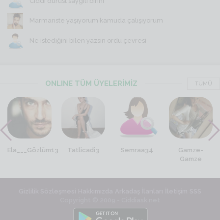
Ciddi dürüst saygili birini
Marmariste yaşıyorum kamuda çalışıyorum
Ne istediğini bilen yazsın ordu çevresi
ONLINE TÜM ÜYELERİMİZ
TÜMÜ
Ela___Gözlüm13
Tatlicadi3
Semraa34
Gamze-
Gamze
Gizlilik Sözleşmesi
Hakkımızda
Arkadaş İlanları
İletişim
SSS
Copyright © 2009 - Ciddiask.net