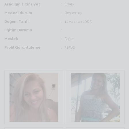
Aradığınız Cinsiyet
Erkek
Medeni durum
Boşanmış
Doğum Tarihi
11 Haziran 1985
Eğitim Durumu
Meslek
Diğer
Profil Görüntüleme
31582