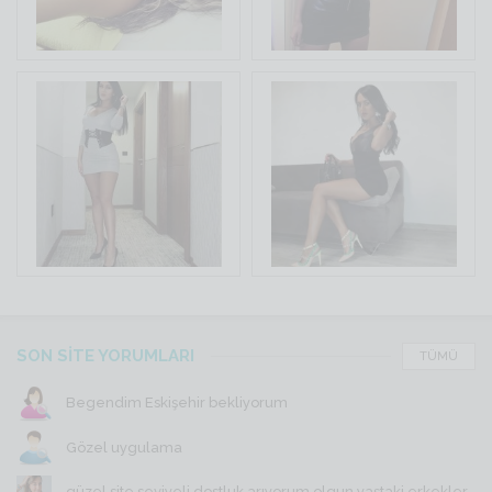
SON SİTE YORUMLARI
TÜMÜ
Begendim Eskişehir bekliyorum
Gözel uygulama
güzel site seviyeli dostluk arıyorum olgun yaştaki erkekler...