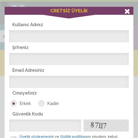
×
Ciddiask Uygulaması
CRETSİZ ÜYELİK
İNDİR
+1 Hafta Gold Üyelik Kazan
Bedava - com.ciddi.ask
Kullanıc Adınız
Şifreniz
Blog
Arkadaş İlanları
Online Bayanlar(218)
Online Erkekler(382)
Email Adresiniz
Cinsiyetiniz
Erkek
Kadın
Güvenlik Kodu
ÜYE ARA
Üyelik sözleşmesini
ve
Gizlilik politikası
nı okudum, kabul