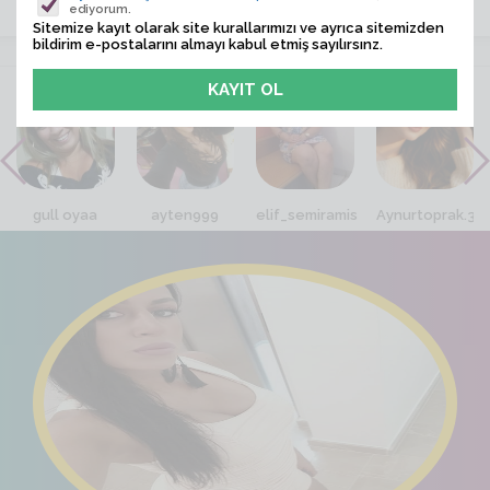
ediyorum.
Sitemize kayıt olarak site kurallarımızı ve ayrıca sitemizden
bildirim e-postalarını almayı kabul etmiş sayılırsınz.
VİTRİN
gull oyaa
ayten999
elif_semiramis
Aynurtoprak.38