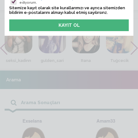
ediyorum.
Sitemize kayıt olarak site kurallarımızı ve ayrıca sitemizden
bildirim e-postalarını almayı kabul etmiş sayılırsınz.
VİTRİN
seksi_kadinn
gulden_sari
Rana
Tuğcecik
Arama
Arama Sonuçları
Exselans
Amam33