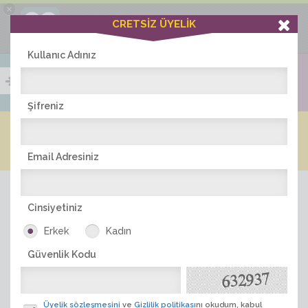
×
Ciddiask Uygulaması
CRETSİZ ÜYELİK
İNDİR
+1 Hafta Gold Üyelik Kazan
Bedava - com.ciddi.ask
Kullanıc Adınız
Şifreniz
Blog
Arkadaş İlanları
Online Bayanlar(253)
Online Erkekler(373)
Email Adresiniz
Cinsiyetiniz
Erkek
Kadın
Güvenlik Kodu
ÜYE ARA
Üyelik sözleşmesini
ve
Gizlilik politikası
nı okudum, kabul