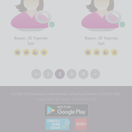
Bayan, 32 Yaşında
Bayan, 25 Yaşında
İçel
İçel
«
1
2
3
4
»
Gizlilik Sözleşmesi
Hakkımızda
Arkadaş İlanları
İletişim
SSS
Copyright © 2009 - Ciddiask.net