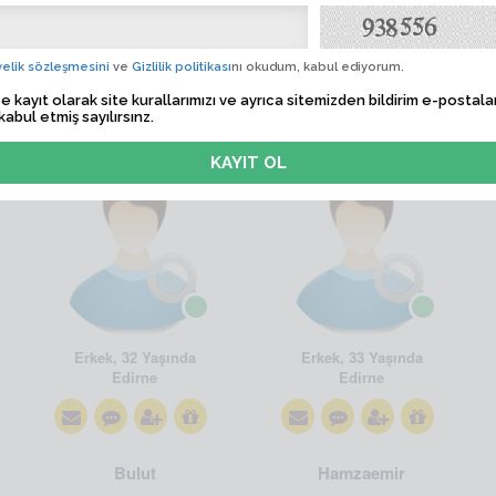
elik sözleşmesini
ve
Gizlilik politikası
nı okudum, kabul ediyorum.
e kayıt olarak site kurallarımızı ve ayrıca sitemizden bildirim e-postalar
kabul etmiş sayılırsınz.
Begenc
Jigoser
Erkek, 32 Yaşında
Erkek, 33 Yaşında
Edirne
Edirne
Bulut
Hamzaemir