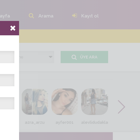
ayfa
Arama
Kayıt ol
ÜYE ARA
zarifff
azra_arzu
ayfer001
alevlidudaklar
Zeynep_80