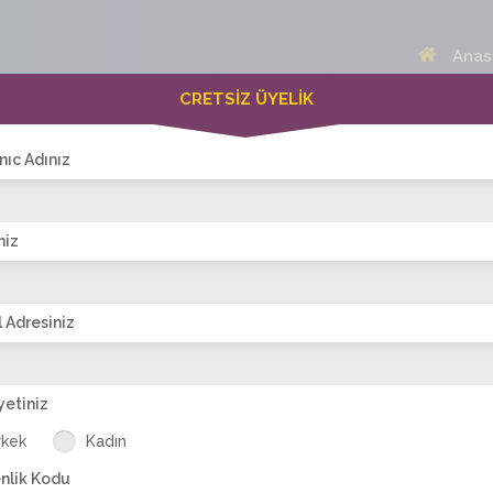
Anas
CRETSİZ ÜYELİK
 Bayanlar(232)
Online Erkekler(370)
nıc Adınız
niz
VİTRİN
 Adresiniz
yetiniz
83
Buketimmmm
dul_esma
incim
Semraa34
rkek
Kadın
nlik Kodu