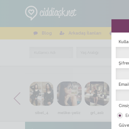
Blog
Arkadaş İlanları
Online
Kulla
Şifre
Email
Cinsi
suudemm
sibel_4
melike-yeliz
grl_aslı
nalan_
E
Güve