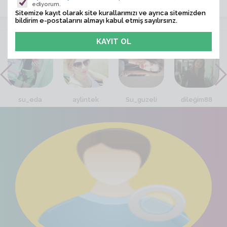
ediyorum.
Sitemize kayıt olarak site kurallarımızı ve ayrıca sitemizden
bildirim e-postalarını almayı kabul etmiş sayılırsınz.
VİTRİN
su_eda
aylintek
Su_guzeli
dileğim88