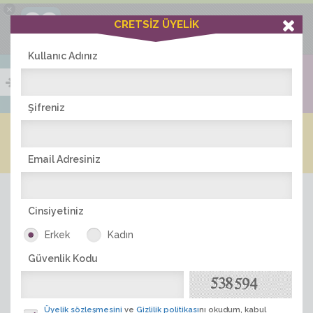
×
Ciddiask Uygulaması
CRETSİZ ÜYELİK
İNDİR
+1 Hafta Gold Üyelik Kazan
Bedava - com.ciddi.ask
Kullanıc Adınız
Şifreniz
Blog
Arkadaş İlanları
Online Bayanlar(204)
Online Erkekler(372)
Email Adresiniz
Cinsiyetiniz
Erkek
Kadın
Güvenlik Kodu
ÜYE ARA
Üyelik sözleşmesini
ve
Gizlilik politikası
nı okudum, kabul