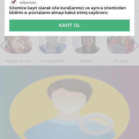
ediyorum.
Sitemize kayıt olarak site kurallarımızı ve ayrıca sitemizden
bildirim e-postalarını almayı kabul etmiş sayılırsınz.
VİTRİN
hayat ve ask
esmerrrhan
fiidann
nil_eda