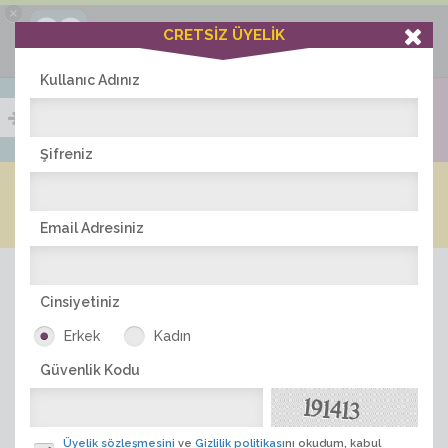
×
Ciddiask Uygulaması
CRETSİZ ÜYELİK
İNDİR
+1 Hafta Gold Üyelik Kazan
Bedava - com.ciddi.ask
Kullanıc Adınız
Şifreniz
Blog
Arkadaş İlanları
Online Bayanlar(218)
Online Erkekler(382)
Email Adresiniz
Cinsiyetiniz
Erkek
Kadın
Güvenlik Kodu
ÜYE ARA
Üyelik sözleşmesini
ve
Gizlilik politikası
nı okudum, kabul