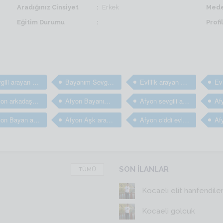
Aradığınız Cinsiyet
Erkek
Mede
Eğitim Durumu
Prof
sevgili arayan bayanlar
Bayanım Sevgili arıyorum
Evlilik arayan bayanlar
Afyon arkadaş arayan bayanlar
Afyon Bayanım arkadaş arıyorum
Afyon sevgili arayan bayanlar
Afyon Bayan arkadaş bulma sitesi
Afyon Aşk arayan bayanlar
Afyon ciddi evlilik arayan bayanlar
SON İLANLAR
TÜMÜ
Kocaeli elit hanfendile
Kocaeli golcuk