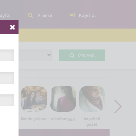
ayfa
Arama
Kayıt ol
ÜYE ARA
ev_yakar
kimde yokmu
mihriban555
kırşehirli
gulcan sinop
güzel