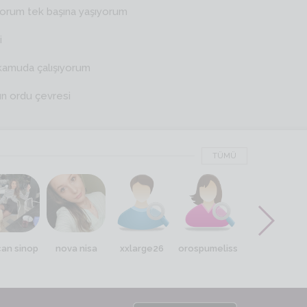
yorum tek başına yaşıyorum
i
kamuda çalışıyorum
ın ordu çevresi
TÜMÜ
can sinop
nova nisa
xxlarge26
orospumeliss