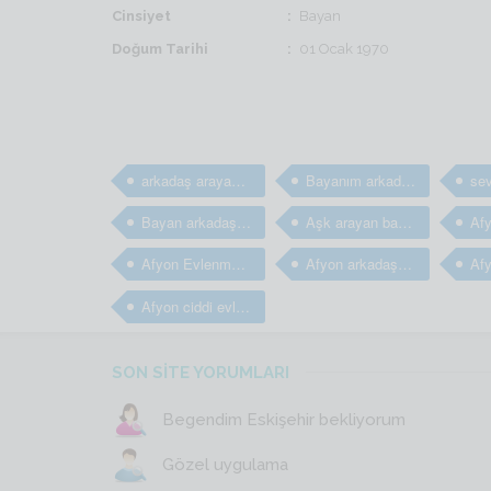
Cinsiyet
Bayan
Doğum Tarihi
01 Ocak 1970
arkadaş arayan bayanlar
Bayanım arkadaş arıyorum
Bayan arkadaş bulma sitesi
Aşk arayan bayanlar
Afyon Evlenmek isteyen bayanlar
Afyon arkadaş arayan kızlar
Afyon ciddi evlilik sitesi
SON SİTE YORUMLARI
Begendim Eskişehir bekliyorum
Gözel uygulama