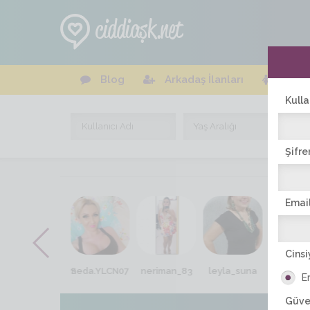
Blog
Arkadaş İlanları
Online
Kulla
Şifre
Email
Cinsi
Bana_gel_askim
Seda.YLCN07
neriman_83
leyla_suna
Aysel_
E
Güve