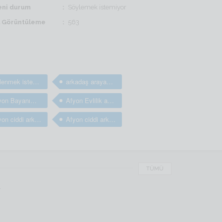
ni durum
Söylemek istemiyor
il Görüntüleme
563
Evlenmek isteyen bayanlar
arkadaş arayan kızlar
Afyon Bayanım Sevgili arıyorum
Afyon Evlilik arayan bayanlar
Afyon ciddi arkadaş arayan bayanlar
Afyon ciddi arkadaşlık sitesi
TÜMÜ
r