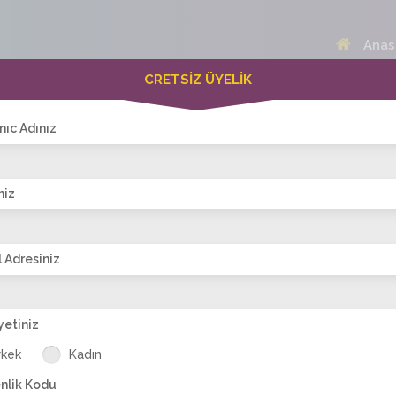
Anas
CRETSİZ ÜYELİK
 Bayanlar(299)
Online Erkekler(376)
nıc Adınız
niz
VİTRİN
 Adresiniz
yetiniz
87
nova nisa
Pelin Ates
Birsen
sultan_oz
al
rkek
Kadın
nlik Kodu