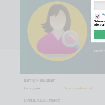
Mevl
Üy
Ziyaret
Sitemiz
almayı 
Son İş
Cinsiye
Profili
İLETİŞİM BİLGİLERİ
Instagram
Sadece üyelere özel
ÜYELİK BİLGİLERİNİZ