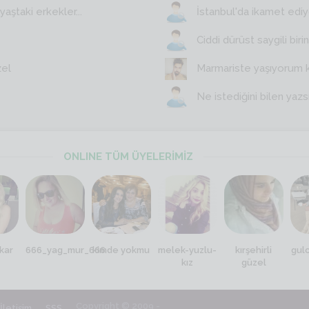
aştaki erkekler...
İstanbul'da ikamet edi
Ciddi dürüst saygili birin
zel
Marmariste yaşıyorum 
Ne istediğini bilen yazs
ONLINE TÜM ÜYELERİMİZ
kar
666_yag_mur_666
kimde yokmu
melek-yuzlu-
kırşehirli
gul
kız
güzel
Copyright © 2009 -
İletişim
SSS