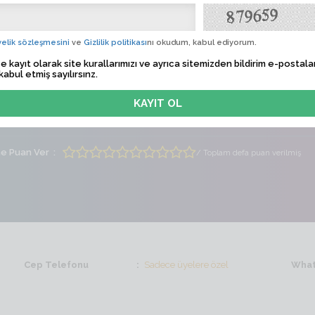
üt
Albü
elik sözleşmesini
ve
Gizlilik politikası
nı okudum, kabul ediyorum.
 Tarihi
Sadece üyelere özel
e kayıt olarak site kurallarımızı ve ayrıca sitemizden bildirim e-postalar
kabul etmiş sayılırsınz.
lem Zamanı
Sadece üyelere özel
ti
Bayan
Yaş
57
me Puan Ver
/ Toplam defa puan verilmiş
Cep Telefonu
Sadece üyelere özel
What