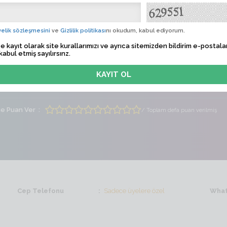
OVA
Albü
elik sözleşmesini
ve
Gizlilik politikası
nı okudum, kabul ediyorum.
 Tarihi
Sadece üyelere özel
e kayıt olarak site kurallarımızı ve ayrıca sitemizden bildirim e-postalar
kabul etmiş sayılırsınz.
lem Zamanı
Sadece üyelere özel
ti
Erkek
Yaş
65
me Puan Ver
/ Toplam defa puan verilmiş
Cep Telefonu
Sadece üyelere özel
What