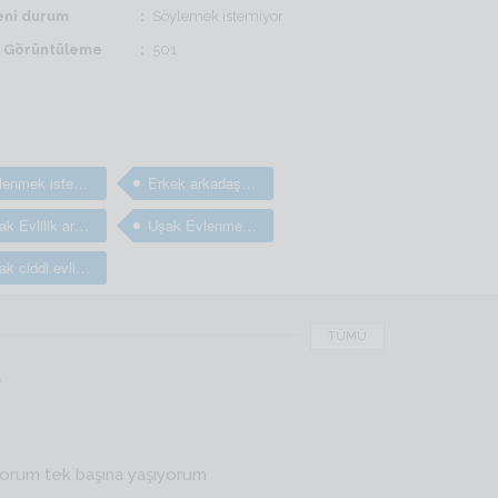
ni durum
Söylemek istemiyor
il Görüntüleme
501
Evlenmek isteyen bay ve erkekler
Erkek arkadaş bulma sitesi
Uşak Evlilik arayan bay ve erkekler
Uşak Evlenmek isteyen bay ve erkekler
Uşak ciddi evlilik sitesi
TÜMÜ
r
yorum tek başına yaşıyorum