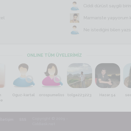
Ciddi dürüst saygili birin
zel
Marmariste yaşıyorum 
Ne istediğini bilen yazs
ONLINE TÜM ÜYELERİMİZ
n
Oguz-kartal
orospumeliss
tolga223223
Hazar.54
se
te
Copyright © 2009 -
İletişim
SSS
Ciddiask.net