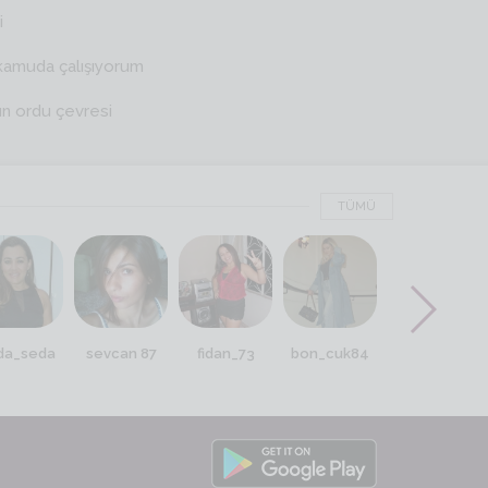
i
kamuda çalışıyorum
ın ordu çevresi
TÜMÜ
da_seda
sevcan 87
fidan_73
bon_cuk84