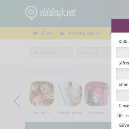
Blog
Arkadaş İlanları
Online
Kulla
Şifre
Email
Cinsi
nil-su
be-be-k
Melek-Hulya
kalipten
alara_
E
Güve