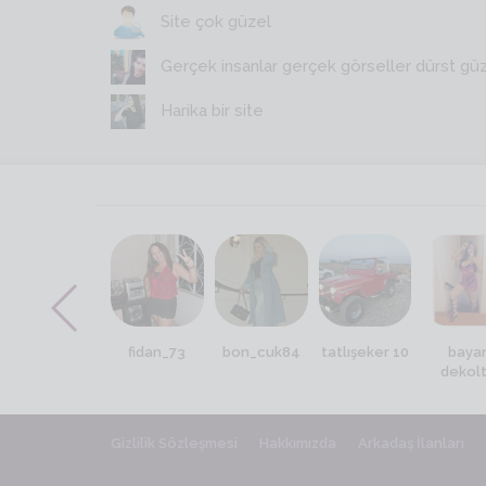
Site çok güzel
Gerçek insanlar gerçek görseller dürst gü
Harika bir site
sevcan 87
fidan_73
bon_cuk84
tatlışeker 10
baya
dekol
Gizlilik Sözleşmesi
Hakkımızda
Arkadaş İlanları