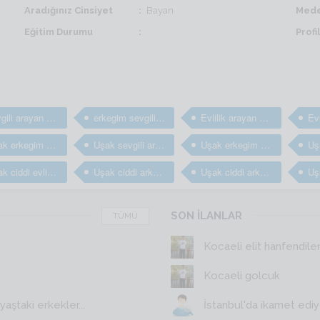
Aradığınız Cinsiyet
Bayan
Mede
Eğitim Durumu
Prof
sevgili arayan erkekler
erkegim sevgili arıyorum
Evlilik arayan bay ve erkekler
Uşak erkegim arkadaş arıyorum
Uşak sevgili arayan erkekler
Uşak erkegim sevgili arıyorum
Uşak ciddi evlilik arayan erkekler
Uşak ciddi arkadaş arayan erkekler
Uşak ciddi arkadaşlık sitesi
SON İLANLAR
TÜMÜ
Kocaeli elit hanfendile
Kocaeli golcuk
aştaki erkekler...
İstanbul'da ikamet edi