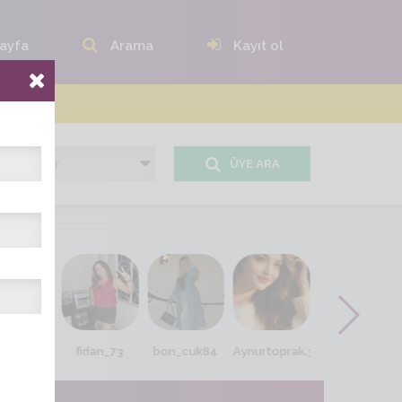
ayfa
Arama
Kayıt ol
ÜYE ARA
vcan 87
fidan_73
bon_cuk84
Aynurtoprak.38
jale_0606