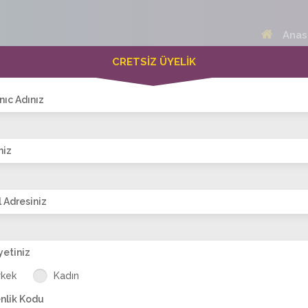
Anas
CRETSİZ ÜYELİK
 Bayanlar(223)
Online Erkekler(373)
nıc Adınız
niz
VİTRİN
 Adresiniz
yetiniz
son
birsunum
bayan
orospumeliss
seda_seda
se
rkek
Kadın
dekolte
nlik Kodu