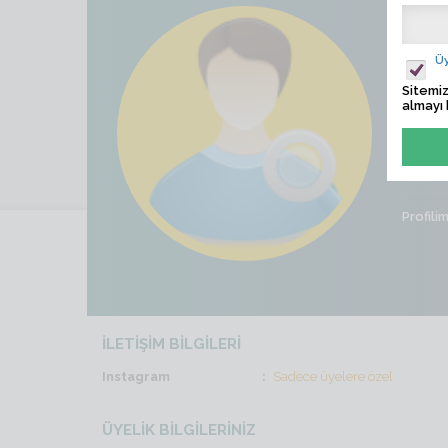
YAL
Üy
Ziyaret
Sitemiz
almayı 
Son İş
Cinsiye
Profili
İLETİŞİM BİLGİLERİ
Instagram
Sadece üyelere özel
ÜYELİK BİLGİLERİNİZ