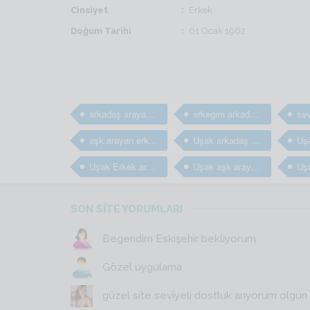
Cinsiyet
Erkek
Doğum Tarihi
01 Ocak 1962
arkadaş arayan erkekler
erkegim arkadaş arıyorum
aşk arayan erkekler
Uşak arkadaş arayan erkekler
Uşak Erkek arkadaş bulma sitesi
Uşak aşk arayan erkekler
SON SİTE YORUMLARI
Begendim Eskişehir bekliyorum
Gözel uygulama
güzel site seviyeli dostluk arıyorum olgun y