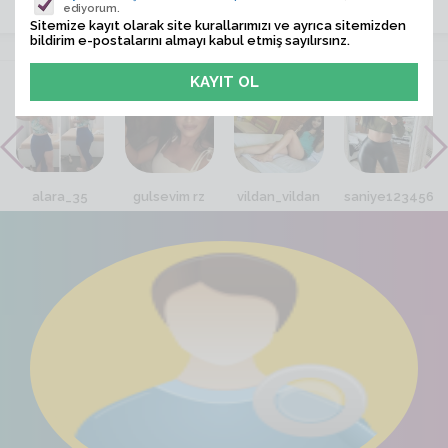
ediyorum.
Sitemize kayıt olarak site kurallarımızı ve ayrıca sitemizden
bildirim e-postalarını almayı kabul etmiş sayılırsınz.
VİTRİN
alara_35
gulsevim rz
vildan_vildan
saniye123456