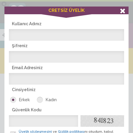
×
Ciddiask Uygulaması
CRETSİZ ÜYELİK
İNDİR
+1 Hafta Gold Üyelik Kazan
Bedava - com.ciddi.ask
Kullanıc Adınız
Şifreniz
Blog
Arkadaş İlanları
Online Bayanlar(492)
Online Erkekler(376)
Email Adresiniz
Cinsiyetiniz
Erkek
Kadın
Güvenlik Kodu
ÜYE ARA
Üyelik sözleşmesini
ve
Gizlilik politikası
nı okudum, kabul