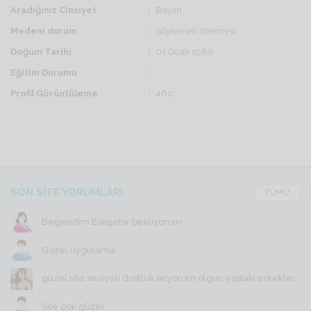
Aradığınız Cinsiyet
Bayan
Medeni durum
Söylemek istemiyor
Doğum Tarihi
01 Ocak 1988
Eğitim Durumu
Profil Görüntüleme
460
SON SİTE YORUMLARI
TÜMÜ
Begendim Eskişehir bekliyorum
Gözel uygulama
güzel site seviyeli dostluk arıyorum olgun yaştaki erkekler...
Site çok güzel