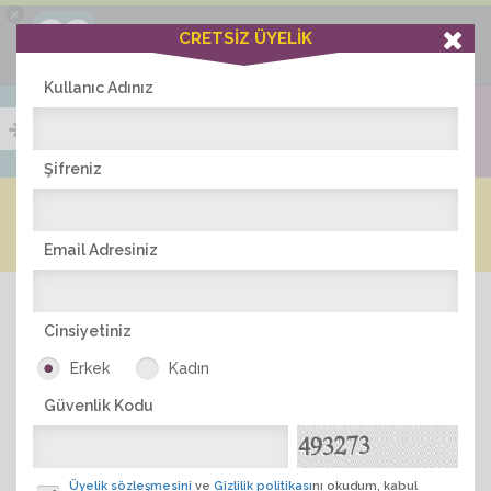
×
Ciddiask Uygulaması
CRETSİZ ÜYELİK
İNDİR
+1 Hafta Gold Üyelik Kazan
Bedava - com.ciddi.ask
Kullanıc Adınız
Şifreniz
Blog
Arkadaş İlanları
Online Bayanlar(193)
Online Erkekler(369)
Email Adresiniz
Cinsiyetiniz
Erkek
Kadın
Güvenlik Kodu
ÜYE ARA
Üyelik sözleşmesini
ve
Gizlilik politikası
nı okudum, kabul