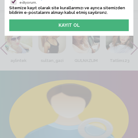
ediyorum.
Sitemize kayıt olarak site kurallarımızı ve ayrıca sitemizden
bildirim e-postalarını almayı kabul etmiş sayılırsınz.
VİTRİN
aylintek
sultan_gazi
GULNAZLIM
Tatlim123