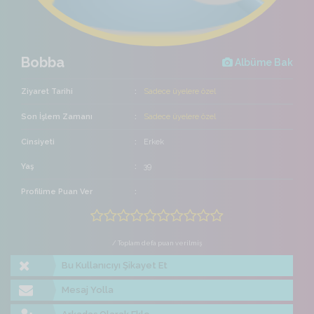
Bobba
Albüme Bak
Ziyaret Tarihi
Sadece üyelere özel
Son İşlem Zamanı
Sadece üyelere özel
Cinsiyeti
Erkek
Yaş
39
Profilime Puan Ver
/ Toplam defa puan verilmiş
Bu Kullanıcıyı Şikayet Et
Mesaj Yolla