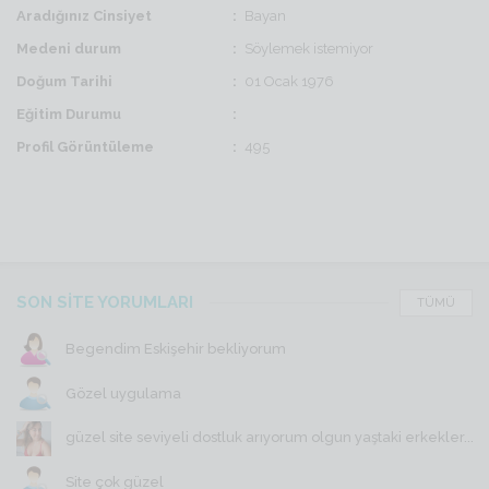
Aradığınız Cinsiyet
Bayan
Medeni durum
Söylemek istemiyor
Doğum Tarihi
01 Ocak 1976
Eğitim Durumu
Profil Görüntüleme
495
SON SİTE YORUMLARI
TÜMÜ
Begendim Eskişehir bekliyorum
Gözel uygulama
güzel site seviyeli dostluk arıyorum olgun yaştaki erkekler...
Site çok güzel