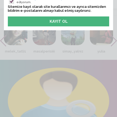
ediyorum.
Sitemize kayıt olarak site kurallarımızı ve ayrıca sitemizden
bildirim e-postalarını almayı kabul etmiş sayılırsınz.
VİTRİN
melek_tatli1
masalperisiiii
simay_yalniz
yulia