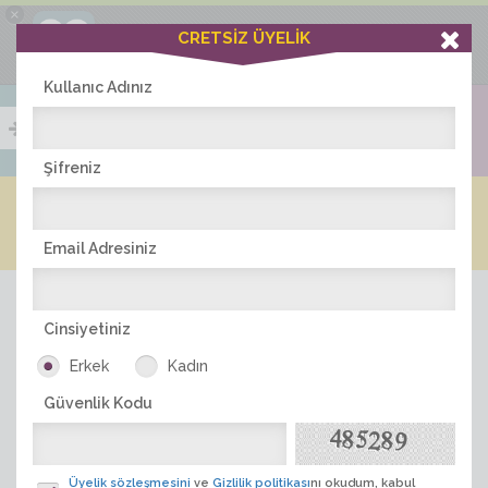
×
Ciddiask Uygulaması
CRETSİZ ÜYELİK
İNDİR
+1 Hafta Gold Üyelik Kazan
Bedava - com.ciddi.ask
Kullanıc Adınız
Şifreniz
Blog
Arkadaş İlanları
Online Bayanlar(430)
Online Erkekler(381)
Email Adresiniz
Cinsiyetiniz
Erkek
Kadın
Güvenlik Kodu
ÜYE ARA
Üyelik sözleşmesini
ve
Gizlilik politikası
nı okudum, kabul