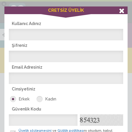
×
Ciddiask Uygulaması
CRETSİZ ÜYELİK
İNDİR
+1 Hafta Gold Üyelik Kazan
Bedava - com.ciddi.ask
Kullanıc Adınız
Şifreniz
Blog
Arkadaş İlanları
Online Bayanlar(242)
Online Erkekler(372)
Email Adresiniz
Cinsiyetiniz
Erkek
Kadın
Güvenlik Kodu
ÜYE ARA
Üyelik sözleşmesini
ve
Gizlilik politikası
nı okudum, kabul