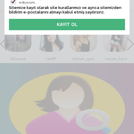
ediyorum.
Sitemize kayıt olarak site kurallarımızı ve ayrıca sitemizden
bildirim e-postalarını almayı kabul etmiş sayılırsınz.
VİTRİN
Dilaaraa
zarifff
sultan_gazi
nazan_kara