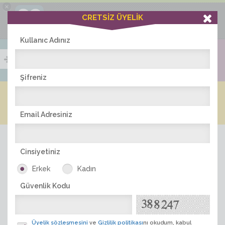
×
Ciddiask Uygulaması
CRETSİZ ÜYELİK
İNDİR
+1 Hafta Gold Üyelik Kazan
Bedava - com.ciddi.ask
Kullanıc Adınız
Şifreniz
Blog
Arkadaş İlanları
Online Bayanlar(211)
Online Erkekler(374)
Email Adresiniz
Cinsiyetiniz
Erkek
Kadın
Güvenlik Kodu
ÜYE ARA
Üyelik sözleşmesini
ve
Gizlilik politikası
nı okudum, kabul