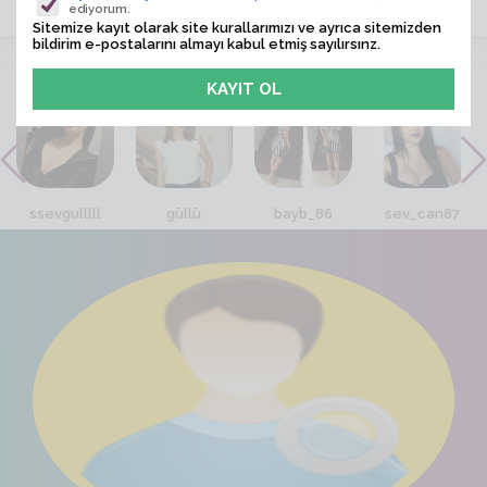
ediyorum.
Sitemize kayıt olarak site kurallarımızı ve ayrıca sitemizden
bildirim e-postalarını almayı kabul etmiş sayılırsınz.
VİTRİN
ssevgulllll
güllü
bayb_86
sev_can87